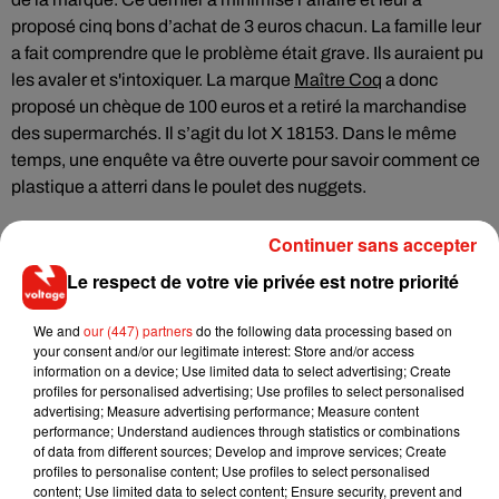
proposé cinq bons d’achat de 3 euros chacun. La famille leur
a fait comprendre que le problème était grave. Ils auraient pu
les avaler et s'intoxiquer. La marque
Maître Coq
a donc
proposé un chèque de 100 euros et a retiré la marchandise
des supermarchés. Il s’agit du lot X 18153. Dans le même
temps, une enquête va être ouverte pour savoir comment ce
plastique a atterri dans le poulet des nuggets.
Continuer sans accepter
Le respect de votre vie privée est notre priorité
Musique
We and
our (447) partners
do the following data processing based on
your consent and/or our legitimate interest: Store and/or access
information on a device; Use limited data to select advertising; Create
RÜFÜS DU SOL annonce un nouvel
profiles for personalised advertising; Use profiles to select personalised
album après sa tournée mondiale
advertising; Measure advertising performance; Measure content
7 août 2026
performance; Understand audiences through statistics or combinations
of data from different sources; Develop and improve services; Create
profiles to personalise content; Use profiles to select personalised
content; Use limited data to select content; Ensure security, prevent and