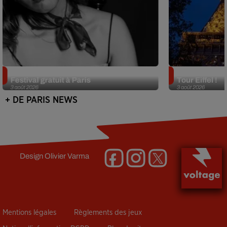
Netflix lance un immense Book
Des DJ sets au
Festival gratuit à Paris
Tour Eiffel !
3 août 2026
3 août 2026
+ DE PARIS NEWS
Design
Olivier Varma
Mentions légales
Règlements des jeux