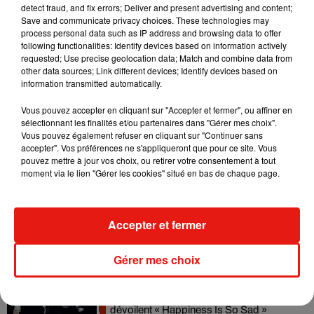
detect fraud, and fix errors; Deliver and present advertising and content;
Angèle et Amélie Lens dévoilent leur
Save and communicate privacy choices. These technologies may
collaboration tant attendue
process personal data such as IP address and browsing data to offer
7 août 2026
following functionalities: Identify devices based on information actively
requested; Use precise geolocation data; Match and combine data from
other data sources; Link different devices; Identify devices based on
information transmitted automatically.
Vous pouvez accepter en cliquant sur "Accepter et fermer", ou affiner en
Il y a 10 ans, DJ Snake changeait de
sélectionnant les finalités et/ou partenaires dans "Gérer mes choix".
dimension avec son premier...
6 août 2026
Vous pouvez également refuser en cliquant sur "Continuer sans
accepter". Vos préférences ne s'appliqueront que pour ce site. Vous
pouvez mettre à jour vos choix, ou retirer votre consentement à tout
moment via le lien "Gérer les cookies" situé en bas de chaque page.
Fred again.. et Latin Mafia dévoilent enfin
leur mixtape créée en...
Accepter et fermer
3 août 2026
Gérer mes choix
Swedish House Mafia et Lykke Li
dévoilent « Happiness Is So Sad »