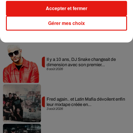
Accepter et fermer
Gérer mes choix
Musique
Il y a 10 ans, DJ Snake changeait de
dimension avec son premier...
6 août 2026
Fred again.. et Latin Mafia dévoilent enfin
leur mixtape créée en...
3 août 2026