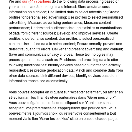
toujours que mes fans soient fiers et je veux être sûre de leur
We and
our (447) partners
do the following data processing based on
your consent and/or our legitimate interest: Store and/or access
donner de la bonne musique qui représente vraiment qui je
information on a device; Use limited data to select advertising; Create
suis.
J'étais censée partir en tournée fin avril, mais ça a été
profiles for personalised advertising; Use profiles to select personalised
reporté, donc
je vais probablement commencer à penser à
advertising; Measure advertising performance; Measure content
performance; Understand audiences through statistics or combinations
mon troisième album plus tôt que prévu. Juste parce que je
of data from different sources; Develop and improve services; Create
vais probablement avoir un peu de temps pour aller en
profiles to personalise content; Use profiles to select personalised
studio d'ici là
",
avait-elle ainsi confié à
Official Big 40
.
content; Use limited data to select content; Ensure security, prevent and
detect fraud, and fix errors; Deliver and present advertising and content;
Save and communicate privacy choices. These technologies may
process personal data such as IP address and browsing data to offer
following functionalities: Identify devices based on information actively
requested; Use precise geolocation data; Match and combine data from
other data sources; Link different devices; Identify devices based on
information transmitted automatically.
Vous pouvez accepter en cliquant sur "Accepter et fermer", ou affiner en
sélectionnant les finalités et/ou partenaires dans "Gérer mes choix".
Vous pouvez également refuser en cliquant sur "Continuer sans
accepter". Vos préférences ne s'appliqueront que pour ce site. Vous
pouvez mettre à jour vos choix, ou retirer votre consentement à tout
moment via le lien "Gérer les cookies" situé en bas de chaque page.