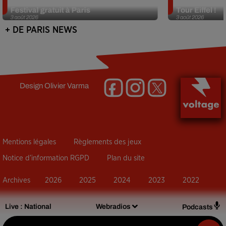
Netflix lance un immense Book
Des DJ sets au
Festival gratuit à Paris
Tour Eiffel !
3 août 2026
3 août 2026
+ DE PARIS NEWS
Design
Olivier Varma
Mentions légales
Règlements des jeux
Notice d’information RGPD
Plan du site
Archives
2026
2025
2024
2023
2022
Live :
National
Webradios
Podcasts