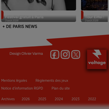
Netflix lance un immense Book
Des DJ sets au
Festival gratuit à Paris
Tour Eiffel !
3 août 2026
3 août 2026
+ DE PARIS NEWS
Design
Olivier Varma
Mentions légales
Règlements des jeux
Notice d’information RGPD
Plan du site
Archives
2026
2025
2024
2023
2022