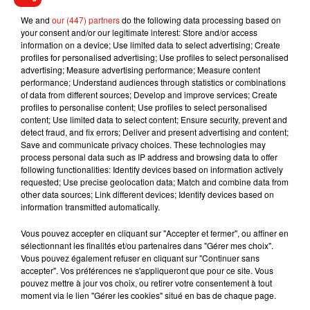
cette version n’a encore été annoncée.
We and
our (447) partners
do the following data processing based on
Wholesome af
pic.twitter.com/9ecboWxONi
your consent and/or our legitimate interest: Store and/or access
information on a device; Use limited data to select advertising; Create
— DUA LIPA (@DUALIPA)
17 juillet 2018
profiles for personalised advertising; Use profiles to select personalised
advertising; Measure advertising performance; Measure content
performance; Understand audiences through statistics or combinations
of data from different sources; Develop and improve services; Create
profiles to personalise content; Use profiles to select personalised
content; Use limited data to select content; Ensure security, prevent and
Musique
detect fraud, and fix errors; Deliver and present advertising and content;
Save and communicate privacy choices. These technologies may
process personal data such as IP address and browsing data to offer
following functionalities: Identify devices based on information actively
RÜFÜS DU SOL annonce un nouvel
requested; Use precise geolocation data; Match and combine data from
album après sa tournée mondiale
other data sources; Link different devices; Identify devices based on
7 août 2026
information transmitted automatically.
Vous pouvez accepter en cliquant sur "Accepter et fermer", ou affiner en
sélectionnant les finalités et/ou partenaires dans "Gérer mes choix".
Vous pouvez également refuser en cliquant sur "Continuer sans
Angèle et Amélie Lens dévoilent leur
accepter". Vos préférences ne s'appliqueront que pour ce site. Vous
collaboration tant attendue
pouvez mettre à jour vos choix, ou retirer votre consentement à tout
7 août 2026
moment via le lien "Gérer les cookies" situé en bas de chaque page.