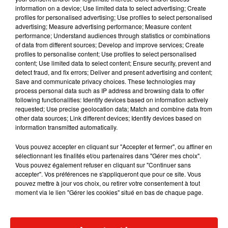
information on a device; Use limited data to select advertising; Create
profiles for personalised advertising; Use profiles to select personalised
advertising; Measure advertising performance; Measure content
performance; Understand audiences through statistics or combinations
Musique
of data from different sources; Develop and improve services; Create
profiles to personalise content; Use profiles to select personalised
content; Use limited data to select content; Ensure security, prevent and
detect fraud, and fix errors; Deliver and present advertising and content;
Fred again.. et Latin Mafia dévoilent enfin
Save and communicate privacy choices. These technologies may
leur mixtape créée en...
process personal data such as IP address and browsing data to offer
3 août 2026
following functionalities: Identify devices based on information actively
requested; Use precise geolocation data; Match and combine data from
other data sources; Link different devices; Identify devices based on
information transmitted automatically.
Swedish House Mafia et Lykke Li
Vous pouvez accepter en cliquant sur "Accepter et fermer", ou affiner en
dévoilent « Happiness Is So Sad »
sélectionnant les finalités et/ou partenaires dans "Gérer mes choix".
31 juillet 2026
Vous pouvez également refuser en cliquant sur "Continuer sans
accepter". Vos préférences ne s'appliqueront que pour ce site. Vous
pouvez mettre à jour vos choix, ou retirer votre consentement à tout
moment via le lien "Gérer les cookies" situé en bas de chaque page.
David Guetta et Carl Cox signent un B2B
historique à Ibiza