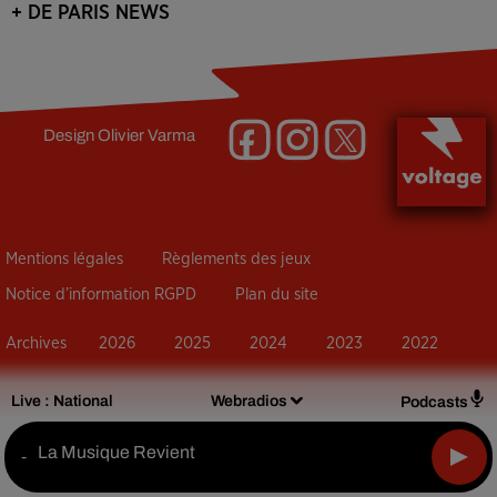
+ DE PARIS NEWS
Design
Olivier Varma
Mentions légales
Règlements des jeux
Notice d’information RGPD
Plan du site
Archives
2026
2025
2024
2023
2022
Live :
National
Webradios
Podcasts
La Musique Revient
-