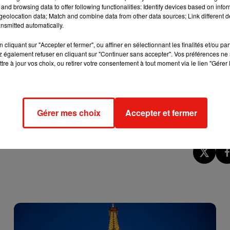
and browsing data to offer following functionalities: Identify devices based on infor
e.
eolocation data; Match and combine data from other data sources; Link different de
nsmitted automatically.
 enfants apprennent aussi ce qu’est la détermination.
cliquant sur "Accepter et fermer", ou affiner en sélectionnant les finalités et/ou pa
ants, privilégiez un casque sur leurs oreilles plutôt que des
 également refuser en cliquant sur "Continuer sans accepter". Vos préférences ne 
tre à jour vos choix, ou retirer votre consentement à tout moment via le lien "Gérer 
, le sport ou les activités manuelles sont également très
ins animés, donnez leur plutôt un poste de musique ou bien une
Gérer mes choix
Accepter et fermer