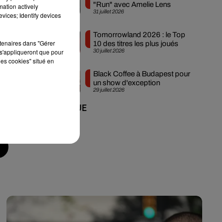
"Run" avec Amelie Lens
mation actively
31 juillet 2026
vices; Identify devices
Tomorrowland 2026 : le Top
rtenaires dans "Gérer
10 des titres les plus joués
s'appliqueront que pour
30 juillet 2026
les cookies" situé en
Black Coffee à Budapest pour
un show d'exception
29 juillet 2026
+ DE MUSIQUE