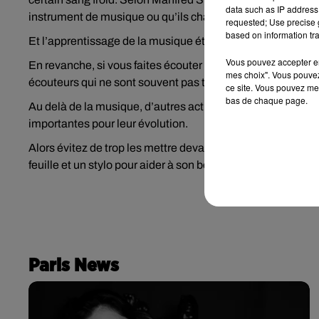
data such as IP address 
instrument de musique ou qu’ils chantent dans une choral
requested; Use precise g
based on information tra
Et l’apprentissage de la musique étant assez difficile, les
Vous pouvez accepter en 
En revanche, si vous faites écouter de la musique à vos enf
mes choix". Vous pouvez
écouteurs qui ne sont souvent pas très adaptés.
ce site. Vous pouvez met
bas de chaque page.
Au delà de la musique, d’autres activités comme le théâtre
importantes pour leur évolution.
Alors évitez de trop les mettre devant un film ou des dess
feuille et un stylo pour aider à son bon développement.
Paris News