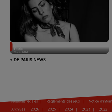
Netflix lance un immense Book Festival gratuit à
Paris
3 août 2026
+ DE PARIS NEWS
Mentions légales
Règlements des jeux
Notice d’info
Archives
2026
2025
2024
2023
2022