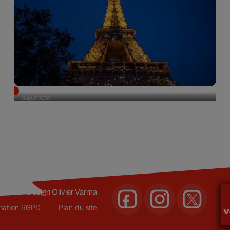
Des DJ sets au coucher du soleil sur la Tour Eiffel !
3 août 2026
Design
Olivier Varma
rmation RGPD
Plan du site