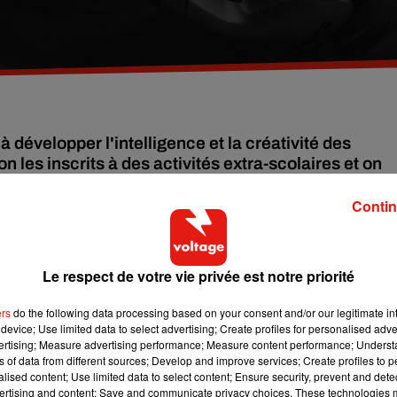
développer l'intelligence et la créativité des
n les inscrits à des activités extra-scolaires et on
ait une manière bien plus ludique de les rendre plus
Contin
ants, mais il y a un autre élément qui vient prendre de plus en
Le respect de votre vie privée est notre priorité
 une très bonne chose puisqu'on le sait, écouter la musique est t
e c’est encore mieux, puisque cela facilite le développement
ers
do the following data processing based on your consent and/or our legitimate int
device; Use limited data to select advertising; Create profiles for personalised adver
vertising; Measure advertising performance; Measure content performance; Unders
pe ont réalisé une enquête auprès de 57 000 jeunes musiciens.
ns of data from different sources; Develop and improve services; Create profiles to 
telligence, mais pas seulement. Elle permet aussi de développer
alised content; Use limited data to select content; Ensure security, prevent and detect
ertising and content; Save and communicate privacy choices. These technologies
nnent plus intelligents à l’école lorsqu’ils apprennent à jouer d’