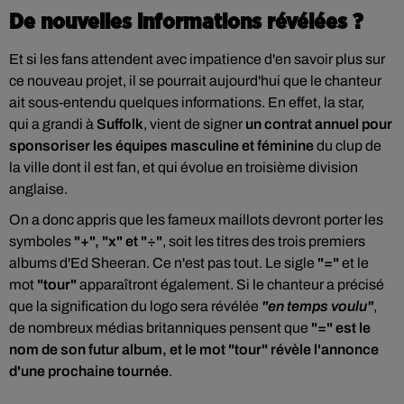
De nouvelles informations révélées ?
Et si les fans attendent avec impatience d'en savoir plus sur
ce nouveau projet, il se pourrait aujourd'hui que le chanteur
ait sous-entendu quelques informations. En effet, la star,
qui
a grandi à
Suffolk
, vient de signer
un contrat annuel pour
sponsoriser les équipes masculine et féminine
du clup de
la ville dont il est fan, et
qui évolue en troisième division
anglaise
.
On a donc appris que les fameux maillots devront porter les
symboles
"+", "x" et "÷"
,
soit
les titres des trois premiers
albums d'Ed Sheeran. Ce n'est pas tout. Le
sigle
"="
et le
mot
"tour"
apparaîtront également. Si le chanteur a précisé
que la signification du logo sera révélée
"en temps voulu"
,
de nombreux médias britanniques pensent que
"=" est le
nom de son futur album, et le mot "tour" révèle l'annonce
d'une prochaine tournée
.