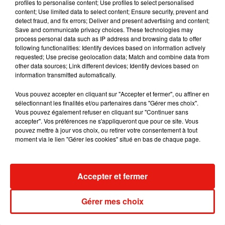
profiles to personalise content; Use profiles to select personalised
Voir cette publication sur Instagram
content; Use limited data to select content; Ensure security, prevent and
detect fraud, and fix errors; Deliver and present advertising and content;
Une publication partagée par Ed Sheeran (@teddysphotos)
Save and communicate privacy choices. These technologies may
process personal data such as IP address and browsing data to offer
following functionalities: Identify devices based on information actively
"Le club de football est une grande partie de la communauté
requested; Use precise geolocation data; Match and combine data from
other data sources; Link different devices; Identify devices based on
locale et c’est ma façon de montrer mon soutien. J’ai
information transmitted automatically.
toujours apprécié mes déplacements à Portman Road et j’ai
hâte d’y retourner dès que les supporters seront de nouveau
Vous pouvez accepter en cliquant sur "Accepter et fermer", ou affiner en
autorisés à entrer dans les stades"
, a de son côté déclaré Ed
sélectionnant les finalités et/ou partenaires dans "Gérer mes choix".
Vous pouvez également refuser en cliquant sur "Continuer sans
Sheeran.
accepter". Vos préférences ne s'appliqueront que pour ce site. Vous
pouvez mettre à jour vos choix, ou retirer votre consentement à tout
moment via le lien "Gérer les cookies" situé en bas de chaque page.
Musique
Accepter et fermer
Gérer mes choix
RÜFÜS DU SOL annonce un nouvel
album après sa tournée mondiale
7 août 2026