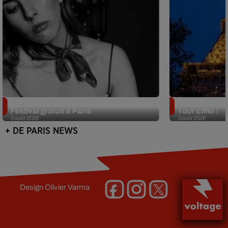
Netflix lance un immense Book
Des DJ sets au
Festival gratuit à Paris
Tour Eiffel !
3 août 2026
3 août 2026
+ DE PARIS NEWS
Design
Olivier Varma