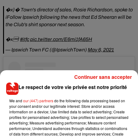
�x}� Town's director of sales, Rosie Richardson, spoke to
iFollow Ipswich following the news that Ed Sheeran will be
the Club's shirt sponsor next season.
�x!
#itfc
pic.twitter.com/E6mi1fA65H
— Ipswich Town FC (@IpswichTown)
May 6, 2021
Continuer sans accepter
Le respect de votre vie privée est notre priorité
We and
our (447) partners
do the following data processing based on
your consent and/or our legitimate interest: Store and/or access
information on a device; Use limited data to select advertising; Create
profiles for personalised advertising; Use profiles to select personalised
advertising; Measure advertising performance; Measure content
performance; Understand audiences through statistics or combinations
of data from different sources; Develop and improve services; Create