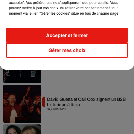
accepter". Vos préférences ne s'appliqueront que pour ce site. Vous
pouvez mettre à jour vos choix, ou retirer votre consentement à tout
moment via le lien "Gérer les cookies" situé en bas de chaque page.
Fred again.. et Latin Mafia dévoilent enfin
leur mixtape créée en...
3 août 2026
Accepter et fermer
Gérer mes choix
Swedish House Mafia et Lykke Li
dévoilent « Happiness Is So Sad »
31 juillet 2026
David Guetta et Carl Cox signent un B2B
historique à Ibiza
31 juillet 2026