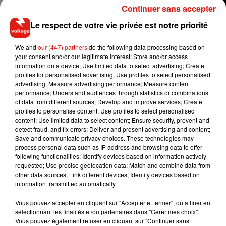
Continuer sans accepter
Le respect de votre vie privée est notre priorité
We and
our (447) partners
do the following data processing based on
your consent and/or our legitimate interest: Store and/or access
information on a device; Use limited data to select advertising; Create
profiles for personalised advertising; Use profiles to select personalised
advertising; Measure advertising performance; Measure content
performance; Understand audiences through statistics or combinations
Pour rappel,
Ed Sheeran a récemment annoncé l'arrivée un
of data from different sources; Develop and improve services; Create
quatrième album
qui devrait arriver cette année.
profiles to personalise content; Use profiles to select personalised
content; Use limited data to select content; Ensure security, prevent and
detect fraud, and fix errors; Deliver and present advertising and content;
Save and communicate privacy choices. These technologies may
process personal data such as IP address and browsing data to offer
Musique
following functionalities: Identify devices based on information actively
requested; Use precise geolocation data; Match and combine data from
other data sources; Link different devices; Identify devices based on
information transmitted automatically.
Il y a 10 ans, DJ Snake changeait de
dimension avec son premier...
Vous pouvez accepter en cliquant sur "Accepter et fermer", ou affiner en
6 août 2026
sélectionnant les finalités et/ou partenaires dans "Gérer mes choix".
Vous pouvez également refuser en cliquant sur "Continuer sans