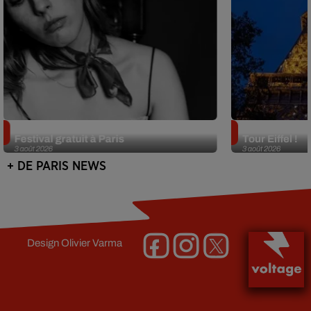
Netflix lance un immense Book
Des DJ sets au
Festival gratuit à Paris
Tour Eiffel !
3 août 2026
3 août 2026
+ DE PARIS NEWS
Design
Olivier Varma