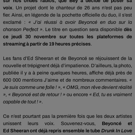
sur nos ondes radios, que
Bey
a décidé de poser sa
voix
.
Un projet dont le chanteur de 26 ans n’est pas peu
fier.
Ainsi, en légende de la pochette officielle du duo, il s’est
exclamé :
« J’ai réussi à avoir
Beyoncé
en duo sur la
chanson
Perfect
»
.
Le titre en question sera disponible
dès
ce jeudi 30 novembre sur toutes les plateformes de
streaming à partir de 19 heures précises
.
Les fans d’Ed
Sheeran
et de
Beyoncé
se réjouissent de la
nouvelle et trépignent déjà d’impatience.
D’ailleurs, la photo,
publiée il y a à peine quelques heures, affiche déjà près de
600 000 mentions
J
’aime et de nombreux commentaires.
«
Je suis comme une folle !
»,
« OMG, mon rêve devient réalité
», «
Beyoncé
est de retour !
»
ou
encore
« Ed, tu es vraiment
capable de tout !
»
.
Ce n’est pourtant pas la première fois que les deux artistes
unissent leurs voix.
Souvenez-vous,
Beyoncé
et
Ed
Sheeran
ont déjà repris ensemble le tube
Drunk
In Love