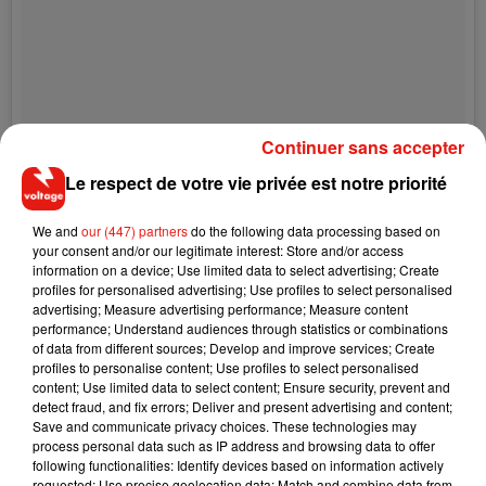
Continuer sans accepter
Le respect de votre vie privée est notre priorité
Une publication partagée par Ed Sheeran (@teddysphotos)
le
30 N
We and
our (447) partners
do the following data processing based on
your consent and/or our legitimate interest: Store and/or access
Petits souvenirs en attendant 19 heures :
information on a device; Use limited data to select advertising; Create
profiles for personalised advertising; Use profiles to select personalised
advertising; Measure advertising performance; Measure content
performance; Understand audiences through statistics or combinations
of data from different sources; Develop and improve services; Create
profiles to personalise content; Use profiles to select personalised
content; Use limited data to select content; Ensure security, prevent and
detect fraud, and fix errors; Deliver and present advertising and content;
Save and communicate privacy choices. These technologies may
process personal data such as IP address and browsing data to offer
following functionalities: Identify devices based on information actively
requested; Use precise geolocation data; Match and combine data from