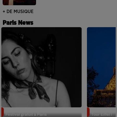
+ DE MUSIQUE
Paris News
Netflix lance un immense Book
Des DJ sets au
Festival gratuit à Paris
Tour Eiffel !