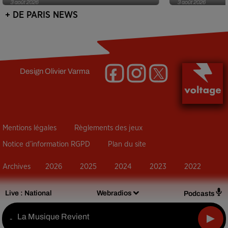
3 août 2026
3 août 2026
+ DE PARIS NEWS
Design
Olivier Varma
Mentions légales
Règlements des jeux
Notice d’information RGPD
Plan du site
Archives
2026
2025
2024
2023
2022
Live :
National
Webradios
Podcasts
La Musique Revient
-