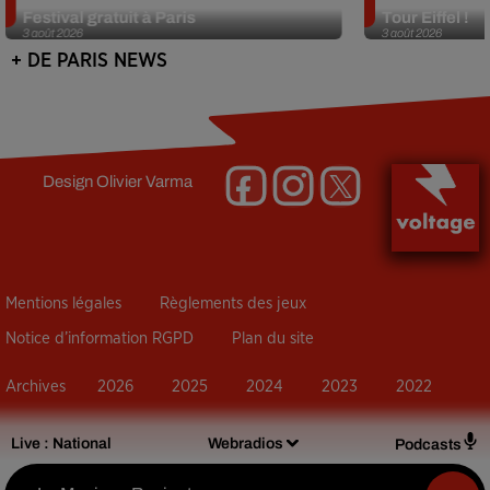
Festival gratuit à Paris
Tour Eiffel !
3 août 2026
3 août 2026
+ DE PARIS NEWS
Design
Olivier Varma
Mentions légales
Règlements des jeux
Notice d’information RGPD
Plan du site
Archives
2026
2025
2024
2023
2022
Live :
National
Webradios
Podcasts