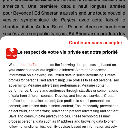
américain.
Une première depuis neuf longues années
pour
Beyoncé
!
Ed
Sheeran
a aussi signé une toute nouvelle
version symphonique de
Perfect
avec cette fois-ci le
chanteur italien Andrea
Bocelli
.
Pour célébrer ces nombreux
succès avec son public français,
Ed
Sheeran
se produira les
6 et 7 juillet 2018 au Stade de France
.
Continuer sans accepter
Le respect de votre vie privée est notre priorité
We and
our (447) partners
do the following data processing based on
your consent and/or our legitimate interest: Store and/or access
information on a device; Use limited data to select advertising; Create
profiles for personalised advertising; Use profiles to select personalised
advertising; Measure advertising performance; Measure content
performance; Understand audiences through statistics or combinations
of data from different sources; Develop and improve services; Create
profiles to personalise content; Use profiles to select personalised
content; Use limited data to select content; Ensure security, prevent and
detect fraud, and fix errors; Deliver and present advertising and content;
Save and communicate privacy choices. These technologies may
process personal data such as IP address and browsing data to offer
following functionalities: Identify devices based on information actively