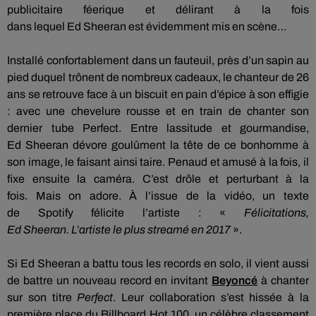
publicitaire
féerique
et délirant à la fois
dans
lequel
Ed
Sheeran
est évidemment mis en scène…
Installé confortablement dans un fauteuil, près d’un sapin au
pied duquel trônent de nombreux cadeaux, le chanteur de 26
ans se retrouve face à un biscuit en pain d’épice à son effigie
:
avec une chevelure rousse et en train de chanter son
dernier tube
Perfect
.
Entre lassitude et gourmandise,
Ed
Sheeran
dévore goulûment la tête de ce bonhomme à
son image, le faisant ainsi taire.
Penaud et amusé à la fois, il
fixe ensuite la caméra.
C’est drôle et perturbant à la
fois.
Mais on adore.
À
l’issue de la vidéo, un texte
de
Spotify
félicite l’artiste :
«
Félicitations,
Ed
Sheeran
.
L’artiste le plus
streamé
en 2017
».
Si Ed
Sheeran
a battu tous les records en solo, il vient aussi
de battre un nouveau record en invitant
Beyoncé
à chanter
sur son titre
Perfect
.
Leur collaboration s’est hissée à la
première place du
Billboard
Hot 100, un célèbre classement