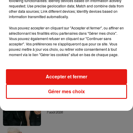
following functionalities: Identify devices based on information actively
côté, Ed Sheeran dément fermement cette accusation de
requested; Use precise geolocation data; Match and combine data from
other data sources; Link different devices; Identify devices based on
plagiat et poursuit Sam Chokri afin de récupérer ses revenus.
information transmitted automatically.
Vous pouvez accepter en cliquant sur "Accepter et fermer", ou affiner en
sélectionnant les finalités et/ou partenaires dans "Gérer mes choix".
Vous pouvez également refuser en cliquant sur "Continuer sans
Musique
accepter". Vos préférences ne s'appliqueront que pour ce site. Vous
pouvez mettre à jour vos choix, ou retirer votre consentement à tout
moment via le lien "Gérer les cookies" situé en bas de chaque page.
RÜFÜS DU SOL annonce un nouvel
album après sa tournée mondiale
7 août 2026
Accepter et fermer
Gérer mes choix
Angèle et Amélie Lens dévoilent leur
collaboration tant attendue
7 août 2026