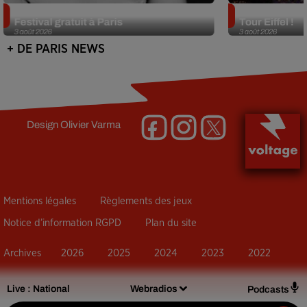
Netflix lance un immense Book
Des DJ sets au
Festival gratuit à Paris
Tour Eiffel !
3 août 2026
3 août 2026
+ DE PARIS NEWS
Design
Olivier Varma
Mentions légales
Règlements des jeux
Notice d’information RGPD
Plan du site
Archives
2026
2025
2024
2023
2022
Live :
National
Webradios
Podcasts