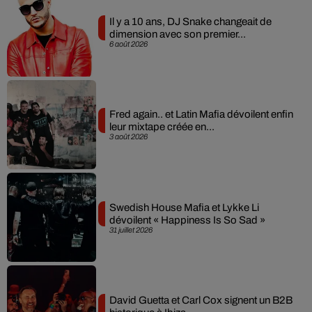
Il y a 10 ans, DJ Snake changeait de
dimension avec son premier...
6 août 2026
Fred again.. et Latin Mafia dévoilent enfin
leur mixtape créée en...
3 août 2026
Swedish House Mafia et Lykke Li
dévoilent « Happiness Is So Sad »
31 juillet 2026
David Guetta et Carl Cox signent un B2B