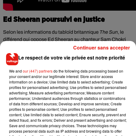
Ed Sheeran poursuivi en justice
Selon les informations du tabloïd britannique
The Sun
, le
différend qui oppose Ed Sheeran au chanteur Sam Chokri
est monté au créneau depuis peu. En effet, la Haute Cour de
Continuer sans accepter
justice serait désormais en possession de documents
Le respect de votre vie privée est notre priorité
attestant qu'Ed Sheeran a
"pour habitude"
de voler la
musique d'autres artistes dès lors que ceux-ci perdent les
We and
our (447) partners
do the following data processing based on
droits d'auteur de leurs chansons... Si cette pratique s'avère
your consent and/or our legitimate interest: Store and/or access
information on a device; Use limited data to select advertising; Create
finalement vraie, Ed Sheeran serait bel et bien dans la
profiles for personalised advertising; Use profiles to select personalised
tourmente, lui qui a longtemps clamé être l'auteur et le
advertising; Measure advertising performance; Measure content
producteur (ou co-producteur) de ses titres phares. Selon
performance; Understand audiences through statistics or combinations
of data from different sources; Develop and improve services; Create
Sam Chokri, le chanteur britannique se serait inspiré de son
profiles to personalise content; Use profiles to select personalised
travail lors d’une rencontre dans les studios de leur
content; Use limited data to select content; Ensure security, prevent and
producteur commun Ross O’Donoghue en 2011.
Dans
detect fraud, and fix errors; Deliver and present advertising and content;
Save and communicate privacy choices. These technologies may
l’attente d’une décision judiciaire, la justice a décidé de
process personal data such as IP address and browsing data to offer
suspendre les droits de la chanson
Shape of You
. De son