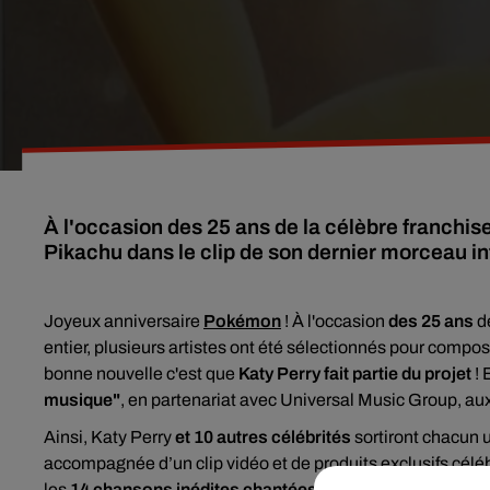
À l'occasion des 25 ans de la célèbre franchi
Pikachu dans le clip de son dernier morceau int
Joyeux anniversaire
Pokémon
! À l'occasion
des 25 ans
d
entier, plusieurs artistes ont été sélectionnés pour compos
bonne nouvelle c'est que
Katy Perry fait partie du projet
!
musique"
, en partenariat avec Universal Music Group, au
Ainsi, Katy Perry
et 10 autres célébrités
sortiront chacun 
accompagnée d’un clip vidéo et de produits exclusifs célé
les
14 chansons inédites chantées par les artistes sélec