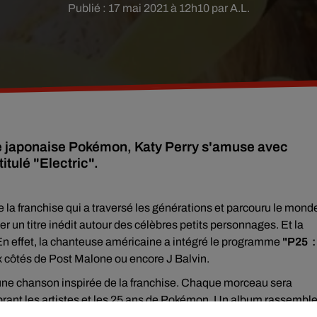
Publié : 17 mai 2021 à 12h10 par A.L.
se japonaise Pokémon, Katy Perry s'amuse avec
itulé "Electric".
e la franchise qui a traversé les générations et parcouru le mond
er un titre inédit autour des célèbres petits personnages. Et la
 En effet, la chanteuse américaine a intégré le programme
"P25 : 
x côtés de Post Malone ou encore J Balvin.
une chanson inspirée de la franchise. Chaque morceau sera
brant les artistes et les 25 ans de Pokémon. Un album rassembl
tionnés
, ainsi qu’une reprise de Post Malone du tube des année