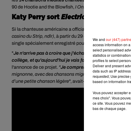
90 de Hootie and the Blowfish,
I Only Wanna Be with You
.
Katy Perry sort
Electric
Si la chanteuse américaine a officialisé
sa propre résiden
casino du Strip, ndlr)
, à partir du 29 décembre 2021, elle v
We and
our (447) partn
single spécialement enregistré pour
célébrer l'anniversa
access information on a 
select personalised ad
"
Je n'arrive pas à croire que j'échangeais mes POGS po
statistics or combinatio
collège, et qu'aujourd'hui je vais faire partie de la célé
profiles to select person
Deliver and present adv
l'annonce de ce projet.
"
Je comprends l’histoire de Pikac
data such as IP address 
mignonne, avec des chansons mignonnes. Mais si vous creu
requested; Use precise g
d’une petite chanson légère
", avait-elle confié.
based on information tra
Vous pouvez accepter en 
mes choix". Vous pouvez
ce site. Vous pouvez met
bas de chaque page.