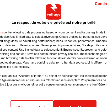
Contin
Le respect de votre vie privée est notre priorité
ce à Las Vegas au Resorts World
(nouveau complexe hôtel-
ient donc de faire son grand
retour avec
Electric
, son nouveau
ers
do the following data processing based on your consent and/or our legitimate int
ire de Pokémon
.
device; Use limited data to select advertising; Create profiles for personalised adver
vertising; Measure advertising performance; Measure content performance; Unders
ur des cartes Pokémon à la pause déjeuner quand j'étais au
ns of data from different sources; Develop and improve services; Create profiles to 
bration des 25 ans de Pokémon
",
déclarait-elle au mois de janvier, 
alised content; Use limited data to select content; Ensure security, prevent and detect
ertising and content; Save and communicate privacy choices. These technologies
hu.
À première vue, vous pouvez penser que je suis juste
and browsing data to offer following functionalities: Identify devices based on infor
sez un peu, vous réalisez que 'Chained to the Rythm' n’a rien
eolocation data; Match and combine data from other data sources; Link different de
nsmitted automatically.
cliquant sur "Accepter et fermer", ou affiner en sélectionnant les finalités et/ou pa
 également refuser en cliquant sur "Continuer sans accepter". Vos préférences ne 
tre à jour vos choix, ou retirer votre consentement à tout moment via le lien "Gérer 