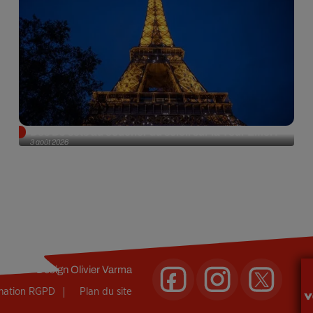
Des DJ sets au coucher du soleil sur la Tour Eiffel !
3 août 2026
Design
Olivier Varma
rmation RGPD
Plan du site