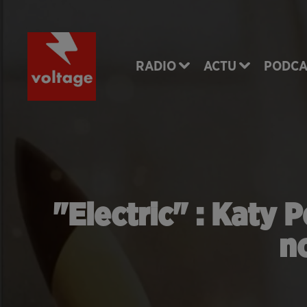
RADIO
ACTU
PODCA
"Electric" : Katy 
n