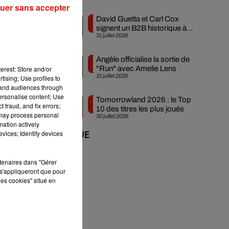
uer sans accepter
David Guetta et Carl Cox
signent un B2B historique à
31 juillet 2026
Ibiza
Angèle officialise la sortie de
erest: Store and/or
"Run" avec Amelie Lens
31 juillet 2026
tising; Use profiles to
tand audiences through
personalise content; Use
Tomorrowland 2026 : le Top
à
 fraud, and fix errors;
10 des titres les plus joués
 may process personal
30 juillet 2026
mation actively
vices; Identify devices
+ DE MUSIQUE
rtenaires dans "Gérer
s'appliqueront que pour
les cookies" situé en