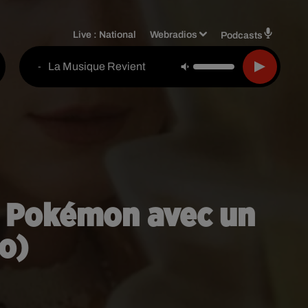
Live :
National
Webradios
Podcasts
La Musique Revient
-
 de Pokémon avec un
o)