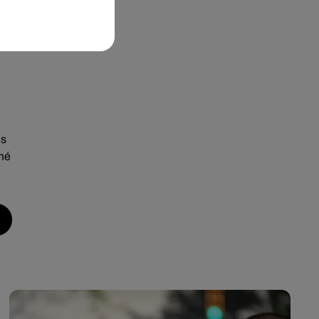
ns
imé