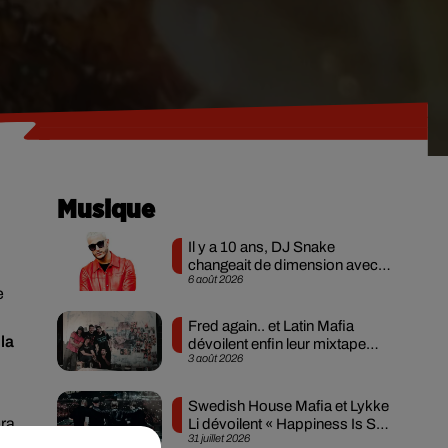
Musique
Il y a 10 ans, DJ Snake
changeait de dimension avec
6 août 2026
son premier...
e
Fred again.. et Latin Mafia
la
dévoilent enfin leur mixtape
3 août 2026
créée en...
Swedish House Mafia et Lykke
era
Li dévoilent « Happiness Is So
31 juillet 2026
Sad »
s