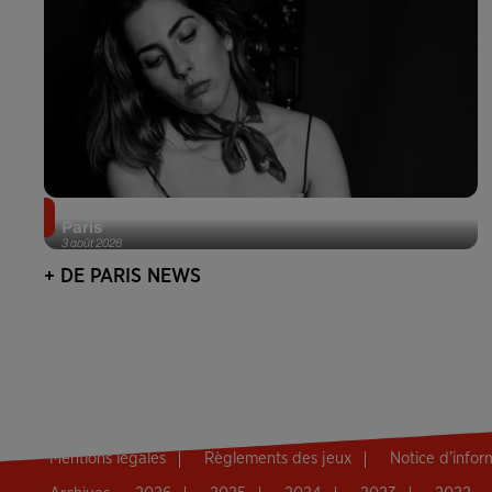
Netflix lance un immense Book Festival gratuit à
Paris
3 août 2026
+ DE PARIS NEWS
Mentions légales
Règlements des jeux
Notice d’info