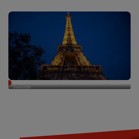
Des DJ sets au coucher du soleil sur la Tour Eiffel !
3 août 2026