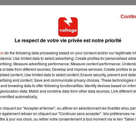
Contin
Le respect de votre vie privée est notre priorité
ers
do the following data processing based on your consent and/or our legitimate int
device; Use limited data to select advertising; Create profiles for personalised adver
vertising; Measure advertising performance; Measure content performance; Unders
ns of data from different sources; Develop and improve services; Create profiles to 
alised content; Use limited data to select content; Ensure security, prevent and detect
ertising and content; Save and communicate privacy choices. These technologies
and browsing data to offer following functionalities: Identify devices based on infor
eolocation data; Match and combine data from other data sources; Link different de
nsmitted automatically.
cliquant sur "Accepter et fermer", ou affiner en sélectionnant les finalités et/ou pa
 également refuser en cliquant sur "Continuer sans accepter". Vos préférences ne 
tre à jour vos choix, ou retirer votre consentement à tout moment via le lien "Gérer 