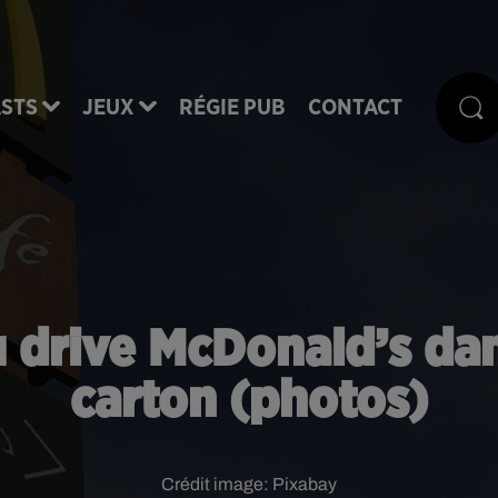
STS
JEUX
RÉGIE PUB
CONTACT
u drive McDonald’s dan
carton (photos)
Crédit image:
Pixabay