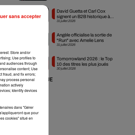
David Guetta et Carl Cox
uer sans accepter
signent un B2B historique à
31 juillet 2026
Ibiza
Angèle officialise la sortie de
"Run" avec Amelie Lens
31 juillet 2026
erest: Store and/or
tising; Use profiles to
Tomorrowland 2026 : le Top
tand audiences through
10 des titres les plus joués
personalise content; Use
30 juillet 2026
 fraud, and fix errors;
 may process personal
+ DE MUSIQUE
mation actively
vices; Identify devices
rtenaires dans "Gérer
s'appliqueront que pour
les cookies" situé en