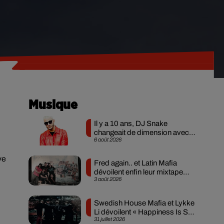
Musique
Il y a 10 ans, DJ Snake
changeait de dimension avec
6 août 2026
son premier...
ve
Fred again.. et Latin Mafia
dévoilent enfin leur mixtape
3 août 2026
créée en...
Swedish House Mafia et Lykke
Li dévoilent « Happiness Is So
31 juillet 2026
Sad »