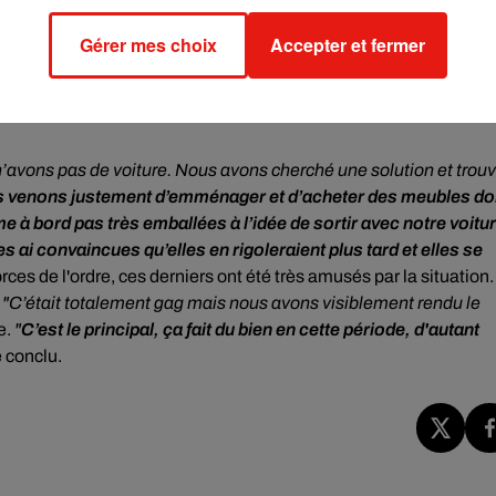
Gérer mes choix
Accepter et fermer
’avons pas de voiture. Nous avons cherché une solution et trou
 venons justement d’emménager et d’acheter des meubles do
me à bord pas très emballées à l’idée de sortir avec notre voitu
les ai convaincues qu’elles en rigoleraient plus tard et elles se
orces de l'ordre,
ces derniers ont été très amusés par la situation.
.
"C’était totalement gag mais nous avons visiblement rendu le
e.
"
C’est le principal, ça fait du bien en cette période, d'autant
e conclu.