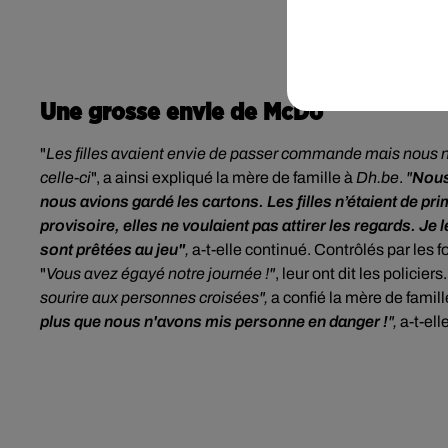
Une grosse envie de McDo
"
Les filles avaient envie de passer commande mais nous n
celle-ci
", a ainsi expliqué
la mère de famille à
Dh.be
.
"
Nous
nous avions gardé les cartons. Les filles n’étaient de pri
provisoire, elles ne voulaient pas attirer les regards. Je 
sont prêtées au jeu"
,
a-t-elle continué. Contrôlés par les f
"
Vous avez égayé notre journée !"
, leur ont dit les policiers
sourire aux personnes croisées",
a confié la mère de famill
plus que nous n'avons mis personne en danger !
",
a-t-ell