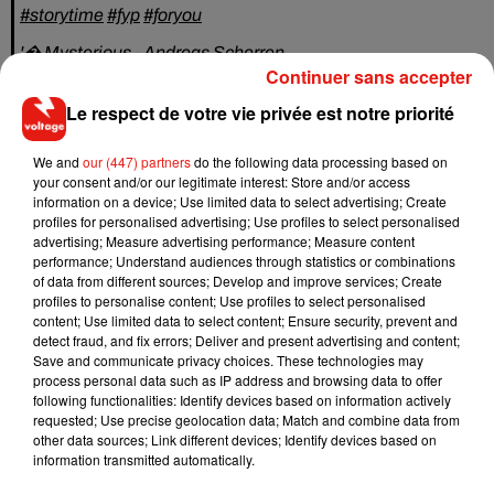
#storytime
#fyp
#foryou
'� Mysterious - Andreas Scherren
Continuer sans accepter
Un appartement abandonné
Le respect de votre vie privée est notre priorité
Ce n'est que dans la quatrième partie que l'on découvre la
We and
our (447) partners
do the following data processing based on
jeune femme arriver dans un appartement inhabité,
your consent and/or our legitimate interest: Store and/or access
totalement délabré. Néanmoins, des personnes semblent
information on a device; Use limited data to select advertising; Create
être passées par-là : des sacs-poubelles sont sur le sol. À la
profiles for personalised advertising; Use profiles to select personalised
advertising; Measure advertising performance; Measure content
fin de la dernière vidéo, elle conclut avec humour :
"Mon
performance; Understand audiences through statistics or combinations
propriétaire va recevoir un appel téléphonique très
of data from different sources; Develop and improve services; Create
amusant demain"
. Devenues virales, ses vidéos ont été
profiles to personalise content; Use profiles to select personalised
content; Use limited data to select content; Ensure security, prevent and
visionnées plus d’un million de fois, et l’une d’elles atteint
detect fraud, and fix errors; Deliver and present advertising and content;
près de 9 millions de vues.
Save and communicate privacy choices. These technologies may
process personal data such as IP address and browsing data to offer
following functionalities: Identify devices based on information actively
requested; Use precise geolocation data; Match and combine data from
other data sources; Link different devices; Identify devices based on
Musique
information transmitted automatically.