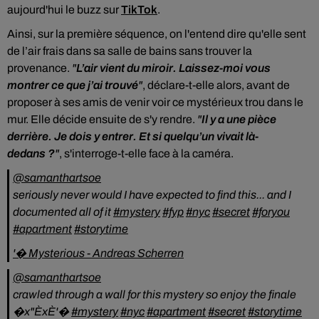
aujourd'hui le buzz sur
TikTok
.
Ainsi, sur la première séquence, on l'entend dire qu'elle sent
de l’air frais dans sa salle de bains sans trouver la
provenance.
"
L’air vient du miroir.
Laissez-moi vous
montrer ce que j’ai trouvé
"
, déclare-t-elle alors, avant de
proposer à ses amis de venir voir ce mystérieux trou dans le
mur. Elle décide ensuite de s'y rendre.
"
Il y a une pièce
derrière. Je dois y entrer. Et si quelqu’un vivait là-
dedans ?
"
, s'interroge-t-elle face à la caméra.
@samanthartsoe
seriously never would I have expected to find this... and I
documented all of it
#mystery
#fyp
#nyc
#secret
#foryou
#apartment
#storytime
'� Mysterious - Andreas Scherren
@samanthartsoe
crawled through a wall for this mystery so enjoy the finale
�x"ÈxÈ‍'�️
#mystery
#nyc
#apartment
#secret
#storytime