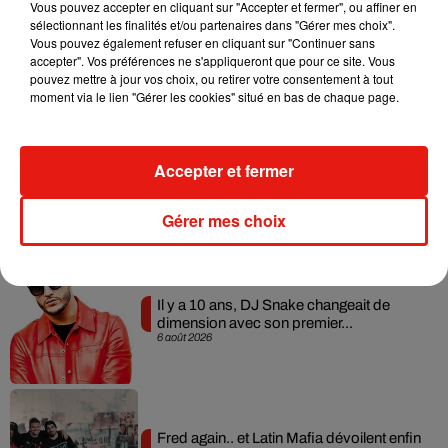
Vous pouvez accepter en cliquant sur "Accepter et fermer", ou affiner en
sélectionnant les finalités et/ou partenaires dans "Gérer mes choix".
RÜFÜS DU SOL annonce un nouvel
Vous pouvez également refuser en cliquant sur "Continuer sans
album après sa tournée mondiale
accepter". Vos préférences ne s'appliqueront que pour ce site. Vous
7 août 2026
pouvez mettre à jour vos choix, ou retirer votre consentement à tout
moment via le lien "Gérer les cookies" situé en bas de chaque page.
Accepter et fermer
Angèle et Amélie Lens dévoilent leur
collaboration tant attendue
7 août 2026
Gérer mes choix
Il y a 10 ans, DJ Snake changeait de
dimension avec son premier...
6 août 2026
Fred again.. et Latin Mafia dévoilent enfin