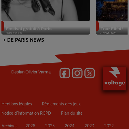
Netflix lance un immense Book
Des DJ sets au
Festival gratuit à Paris
Tour Eiffel !
3 août 2026
3 août 2026
+ DE PARIS NEWS
Design
Olivier Varma
Mentions légales
Règlements des jeux
Notice d’information RGPD
Plan du site
Archives
2026
2025
2024
2023
2022