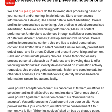
Sleeping woman accidentally flies to Gibraltar instead of
We and
our (447) partners
do the following data processing based on
Belfast with easyJet
https://t.co/SfwuHehdQT
your consent and/or our legitimate interest: Store and/or access
pic.twitter.com/73uIIMH4Nr
information on a device; Use limited data to select advertising; Create
profiles for personalised advertising; Use profiles to select personalised
— The Mirror (@DailyMirror)
June 4, 2021
advertising; Measure advertising performance; Measure content
performance; Understand audiences through statistics or combinations
of data from different sources; Develop and improve services; Create
profiles to personalise content; Use profiles to select personalised
content; Use limited data to select content; Ensure security, prevent and
detect fraud, and fix errors; Deliver and present advertising and content;
Musique
Save and communicate privacy choices. These technologies may
process personal data such as IP address and browsing data to offer
following functionalities: Identify devices based on information actively
requested; Use precise geolocation data; Match and combine data from
Il y a 10 ans, DJ Snake changeait de
other data sources; Link different devices; Identify devices based on
dimension avec son premier...
information transmitted automatically.
6 août 2026
Vous pouvez accepter en cliquant sur "Accepter et fermer", ou affiner en
sélectionnant les finalités et/ou partenaires dans "Gérer mes choix".
Vous pouvez également refuser en cliquant sur "Continuer sans
accepter". Vos préférences ne s'appliqueront que pour ce site. Vous
Fred again.. et Latin Mafia dévoilent enfin
pouvez mettre à jour vos choix, ou retirer votre consentement à tout
leur mixtape créée en...
moment via le lien "Gérer les cookies" situé en bas de chaque page.
3 août 2026