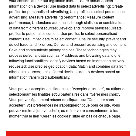
your consent and/or our legitimate interest: Store and/or access
information on a device; Use limited data to select advertising; Create
profiles for personalised advertising; Use profiles to select personalised
advertising; Measure advertising performance; Measure content
performance; Understand audiences through statistics or combinations
Musique
of data from different sources; Develop and improve services; Create
profiles to personalise content; Use profiles to select personalised
content; Use limited data to select content; Ensure security, prevent and
detect fraud, and fix errors; Deliver and present advertising and content;
RÜFÜS DU SOL annonce un nouvel
Save and communicate privacy choices. These technologies may
album après sa tournée mondiale
process personal data such as IP address and browsing data to offer
7 août 2026
following functionalities: Identify devices based on information actively
requested; Use precise geolocation data; Match and combine data from
other data sources; Link different devices; Identify devices based on
information transmitted automatically.
Vous pouvez accepter en cliquant sur "Accepter et fermer", ou affiner en
Angèle et Amélie Lens dévoilent leur
sélectionnant les finalités et/ou partenaires dans "Gérer mes choix".
collaboration tant attendue
Vous pouvez également refuser en cliquant sur "Continuer sans
7 août 2026
accepter". Vos préférences ne s'appliqueront que pour ce site. Vous
pouvez mettre à jour vos choix, ou retirer votre consentement à tout
moment via le lien "Gérer les cookies" situé en bas de chaque page.
Il y a 10 ans, DJ Snake changeait de
dimension avec son premier...