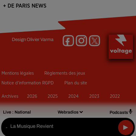
+ DE PARIS NEWS
Design
Olivier Varma
Mentions légales
Règlements des jeux
Notice d’information RGPD
Plan du site
Archives
2026
2025
2024
2023
2022
Live :
National
Webradios
Podcasts
La Musique Revient
-