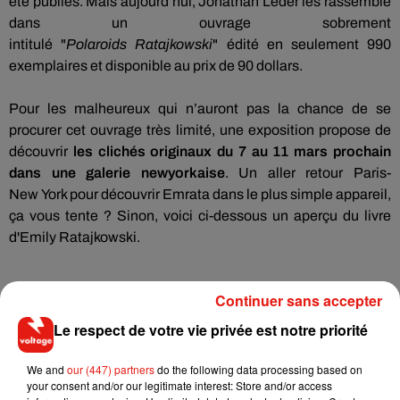
été publiés.
Mais aujourd’hui, Jonathan
Leder
les rassemble
dans un ouvrage sobrement
intitulé
"
Polaroids
Ratajkowski
"
édité en seulement 990
exemplaires et disponible au prix de 90 dollars.
Pour les malheureux qui n’auront pas la chance de se
procurer cet ouvrage très limité, une exposition propose de
découvrir
les clichés originaux du 7 au 11 mars prochain
dans une galerie
newyorkaise
.
Un aller retour
Paris-
New
York pour découvrir
Emrata
dans le plus simple appareil,
ça vous tente ?
Sinon, voici ci-dessous un aperçu du livre
d'Emily
Ratajkowski
.
Continuer sans accepter
Le respect de votre vie privée est notre priorité
We and
our (447) partners
do the following data processing based on
your consent and/or our legitimate interest: Store and/or access