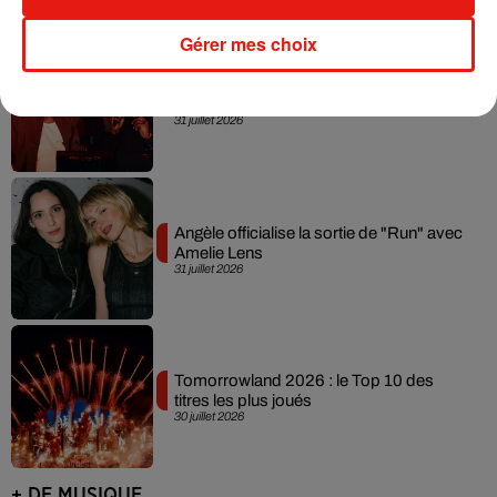
Gérer mes choix
David Guetta et Carl Cox signent un B2B
historique à Ibiza
31 juillet 2026
Angèle officialise la sortie de "Run" avec
Amelie Lens
31 juillet 2026
Tomorrowland 2026 : le Top 10 des
titres les plus joués
30 juillet 2026
+ DE MUSIQUE