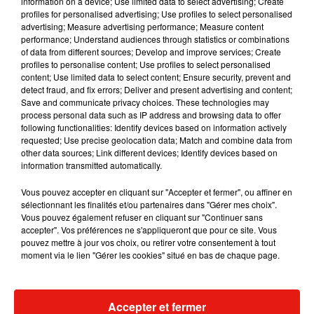
information on a device; Use limited data to select advertising; Create
profiles for personalised advertising; Use profiles to select personalised
advertising; Measure advertising performance; Measure content
Musique
performance; Understand audiences through statistics or combinations
of data from different sources; Develop and improve services; Create
profiles to personalise content; Use profiles to select personalised
content; Use limited data to select content; Ensure security, prevent and
Il y a 10 ans, DJ Snake changeait de
detect fraud, and fix errors; Deliver and present advertising and content;
dimension avec son premier...
Save and communicate privacy choices. These technologies may
6 août 2026
process personal data such as IP address and browsing data to offer
following functionalities: Identify devices based on information actively
requested; Use precise geolocation data; Match and combine data from
other data sources; Link different devices; Identify devices based on
information transmitted automatically.
Fred again.. et Latin Mafia dévoilent enfin
Vous pouvez accepter en cliquant sur "Accepter et fermer", ou affiner en
leur mixtape créée en...
sélectionnant les finalités et/ou partenaires dans "Gérer mes choix".
3 août 2026
Vous pouvez également refuser en cliquant sur "Continuer sans
accepter". Vos préférences ne s'appliqueront que pour ce site. Vous
pouvez mettre à jour vos choix, ou retirer votre consentement à tout
moment via le lien "Gérer les cookies" situé en bas de chaque page.
Swedish House Mafia et Lykke Li
dévoilent « Happiness Is So Sad »
31 juillet 2026
Accepter et fermer