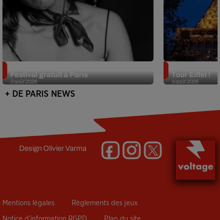
Netflix lance un immense Book
Des DJ sets au
Festival gratuit à Paris
Tour Eiffel !
3 août 2026
3 août 2026
+ DE PARIS NEWS
Design
Olivier Varma
Mentions légales
Règlements des jeux
Notice d’information RGPD
Plan du site