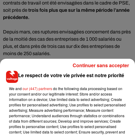
contrats de travail ont été envisagées dans le cadre de PSE,
soit près de
trois fois plus que sur la même période l’année
précédente.
Depuis mars, ces ruptures envisagées concernent dans près
de la moitié des cas des entreprises de 1 000 salariés ou
plus, et dans près de trois cas sur dix des entreprises de
moins de 250 salariés.
Continuer sans accepter
Le secteur de l'
industrie manufacturière concentre 33%
des
Le respect de votre vie privée est notre priorité
ruptures, suivi par celui du
commerce et de la réparation
automobile (17%)
, puis par celui du
transport et de
We and
our (447) partners
do the following data processing based on
l’entreposage (16%).
your consent and/or our legitimate interest: Store and/or access
information on a device; Use limited data to select advertising; Create
Depuis mars 2020, 6 400 procédures de licenciement
profiles for personalised advertising; Use profiles to select personalised
advertising; Measure advertising performance; Measure content
collectif pour motif économique hors PSE ont été aussi
performance; Understand audiences through statistics or combinations
notifiées auprès du ministère. Ces procédures concernent
of data from different sources; Develop and improve services; Create
dans plus de neuf cas sur dix des licenciements de moins de
profiles to personalise content; Use profiles to select personalised
content; Use limited data to select content; Ensure security, prevent and
10 salariés. Les secteurs les plus concernés sont le