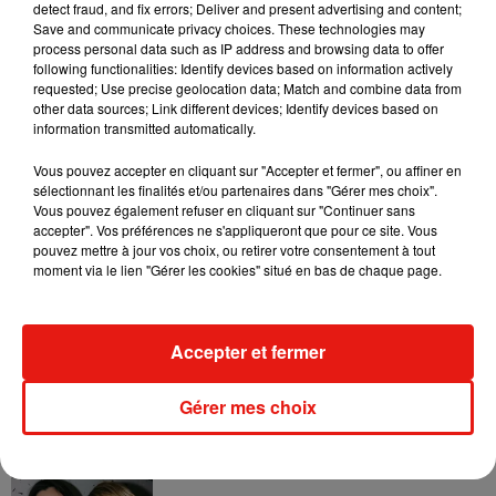
detect fraud, and fix errors; Deliver and present advertising and content;
commerce et la réparation d'automobile (19%), l'industrie
Save and communicate privacy choices. These technologies may
manufacturière (17%), la construction (15%) et
process personal data such as IP address and browsing data to offer
following functionalities: Identify devices based on information actively
l'hébergement-restauration (13%).
requested; Use precise geolocation data; Match and combine data from
other data sources; Link different devices; Identify devices based on
information transmitted automatically.
Vous pouvez accepter en cliquant sur "Accepter et fermer", ou affiner en
(Avec AFP)
sélectionnant les finalités et/ou partenaires dans "Gérer mes choix".
Vous pouvez également refuser en cliquant sur "Continuer sans
accepter". Vos préférences ne s'appliqueront que pour ce site. Vous
pouvez mettre à jour vos choix, ou retirer votre consentement à tout
moment via le lien "Gérer les cookies" situé en bas de chaque page.
Musique
Accepter et fermer
RÜFÜS DU SOL annonce un nouvel
album après sa tournée mondiale
Gérer mes choix
7 août 2026