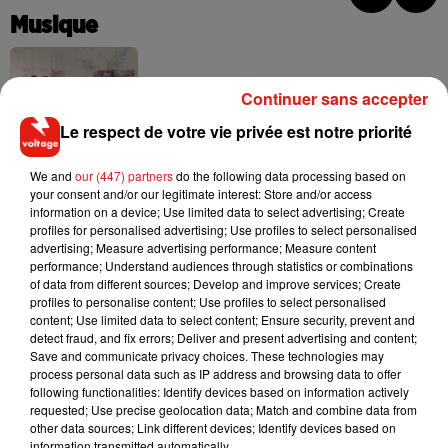
Musique
Continuer sans accepter
Fred again.. et Latin Mafia dévoilent enfin
leur mixtape créée en...
Le respect de votre vie privée est notre priorité
3 août 2026
We and
our (447) partners
do the following data processing based on
your consent and/or our legitimate interest: Store and/or access
information on a device; Use limited data to select advertising; Create
profiles for personalised advertising; Use profiles to select personalised
Swedish House Mafia et Lykke Li
advertising; Measure advertising performance; Measure content
dévoilent « Happiness Is So Sad »
31 juillet 2026
performance; Understand audiences through statistics or combinations
of data from different sources; Develop and improve services; Create
profiles to personalise content; Use profiles to select personalised
content; Use limited data to select content; Ensure security, prevent and
detect fraud, and fix errors; Deliver and present advertising and content;
Save and communicate privacy choices. These technologies may
David Guetta et Carl Cox signent un B2B
process personal data such as IP address and browsing data to offer
historique à Ibiza
following functionalities: Identify devices based on information actively
31 juillet 2026
requested; Use precise geolocation data; Match and combine data from
other data sources; Link different devices; Identify devices based on
information transmitted automatically.