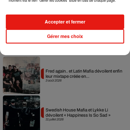
moment via le lien "Gérer les cookies" situé en bas de chaque page.
7 août 2026
Accepter et fermer
Il y a 10 ans, DJ Snake changeait de
Gérer mes choix
dimension avec son premier...
6 août 2026
Fred again.. et Latin Mafia dévoilent enfin
leur mixtape créée en...
3 août 2026
Swedish House Mafia et Lykke Li
dévoilent « Happiness Is So Sad »
31 juillet 2026