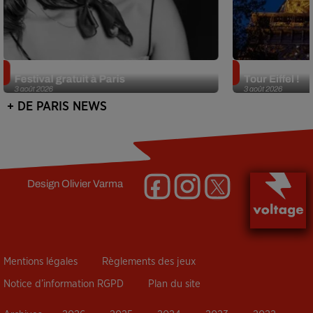
Netflix lance un immense Book
Des DJ sets au
Festival gratuit à Paris
Tour Eiffel !
3 août 2026
3 août 2026
+ DE PARIS NEWS
Design
Olivier Varma
Mentions légales
Règlements des jeux
Notice d’information RGPD
Plan du site