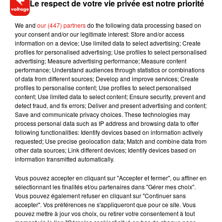
Le respect de votre vie privée est notre priorité
@caradelevingne to interview her about fame and family for
our February 2018 issue. Link in bio. Photography by
We and
our (447) partners
do the following data processing based on
@solvesundsbostudio Styling by @annatrevelyan Jenner wears
your consent and/or our legitimate interest: Store and/or access
@chanelofficial
information on a device; Use limited data to select advertising; Create
profiles for personalised advertising; Use profiles to select personalised
Une publication partagée par
Harper's BAZAAR
(@harpersbazaarus) le
advertising; Measure advertising performance; Measure content
performance; Understand audiences through statistics or combinations
of data from different sources; Develop and improve services; Create
profiles to personalise content; Use profiles to select personalised
content; Use limited data to select content; Ensure security, prevent and
detect fraud, and fix errors; Deliver and present advertising and content;
Musique
Save and communicate privacy choices. These technologies may
process personal data such as IP address and browsing data to offer
following functionalities: Identify devices based on information actively
requested; Use precise geolocation data; Match and combine data from
RÜFÜS DU SOL annonce un nouvel
other data sources; Link different devices; Identify devices based on
album après sa tournée mondiale
information transmitted automatically.
7 août 2026
Vous pouvez accepter en cliquant sur "Accepter et fermer", ou affiner en
sélectionnant les finalités et/ou partenaires dans "Gérer mes choix".
Vous pouvez également refuser en cliquant sur "Continuer sans
accepter". Vos préférences ne s'appliqueront que pour ce site. Vous
Angèle et Amélie Lens dévoilent leur
pouvez mettre à jour vos choix, ou retirer votre consentement à tout
collaboration tant attendue