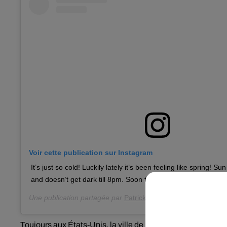
Voir cette publication sur Instagram
It’s just so cold! Luckily lately it’s been feeling like spring! 
Une publication partagée par
Patrick Thun
(@patrickthunphot
Toujours aux États-Unis, la ville de Détroit a mis également