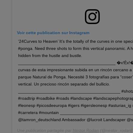
Voir cette publication sur Instagram
‘24Curves to Heaven’ It’s the totally of the curves in one speci
#ponga. Need three shots to form this vertical panoramic. A ha
hidden from the hustle and bustle.
_________________________________________ �x!Èx!� 
curvas de esta impresionante subida en un rincón cercano a
parque Natural de Ponga. Necesité 3 fotografías para “cose
vertical. Un precioso rincón separado del bullicio.
___________________________________________ #shotzd
#roadtrip #roadbike #roads #landscape #landscapephotograp
#leonesp #picosdeeuropa #igers #igersleonesp #asturias_ig
#carretera #mountain ______________________________
@tamron_deutschland Ambassador @lucroit Landscaper @s
Une publication partagée par
Néstor Rodan
(@nestor_rodan)