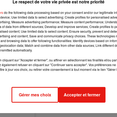
Le respect de votre vie privée est notre priorité
elle. Si vous souhaitez vous y installer, vous recevrez 2500 doll
ers
do the following data processing based on your consent and/or our legitimate int
device; Use limited data to select advertising; Create profiles for personalised adver
le cas aussi des Chutes du Niagara. Il s’agit d’un des lieux le
vertising; Measure advertising performance; Measure content performance; Unders
ns of data from different sources; Develop and improve services; Create profiles to 
aux restent sur place. Vous pourrez percevoir jusqu’à 7000 euros 
alised content; Use limited data to select content; Ensure security, prevent and detect
ertising and content; Save and communicate privacy choices. These technologies
and browsing data to offer following functionalities: Identify devices based on infor
able, en Espagne, la ville de Ponga est allée encore plus loin. 
eolocation data; Match and combine data from other data sources; Link different de
té des Asturies, la ville offre aux nouveaux habitants 3000 euros
nsmitted automatically.
cliquant sur "Accepter et fermer", ou affiner en sélectionnant les finalités et/ou pa
 également refuser en cliquant sur "Continuer sans accepter". Vos préférences ne 
tre à jour vos choix, ou retirer votre consentement à tout moment via le lien "Gérer 
Gérer mes choix
Accepter et fermer