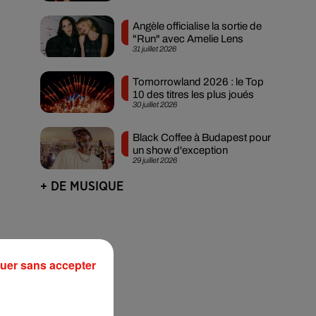
Angèle officialise la sortie de
"Run" avec Amelie Lens
31 juillet 2026
Tomorrowland 2026 : le Top
10 des titres les plus joués
30 juillet 2026
Black Coffee à Budapest pour
un show d'exception
29 juillet 2026
+ DE MUSIQUE
uer sans accepter
e