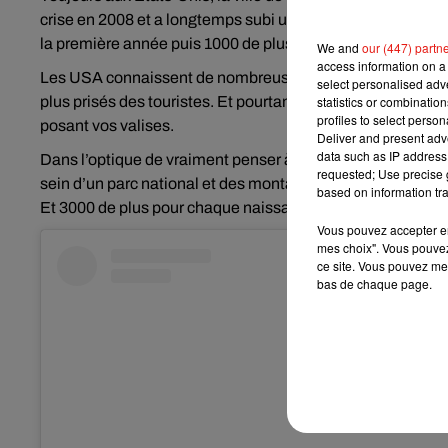
crise en 2008 et a longtemps subi une image de ville crimin
la première année puis 1000 de plus l’année suivante.
We and
our (447) partn
access information on a 
Les USA connaissent de nombreuses zones désertées. C’est 
select personalised ad
statistics or combinatio
plus prisés des touristes. Et pourtant peu d’habitants loc
profiles to select person
posant vos valises.
Deliver and present adv
data such as IP address 
Dans l’optique de vraiment penser à repeupler de façon dur
requested; Use precise g
sein d’un parc national et des montagnes dans la principau
based on information tra
Et 3000 de plus pour chaque naissance !
Vous pouvez accepter en 
mes choix". Vous pouvez
ce site. Vous pouvez met
bas de chaque page.