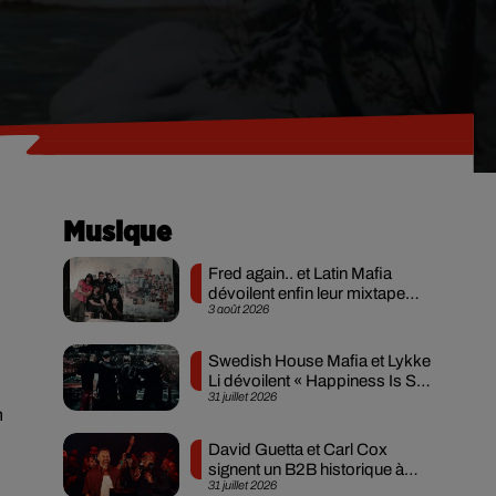
Musique
Fred again.. et Latin Mafia
dévoilent enfin leur mixtape
3 août 2026
créée en...
Swedish House Mafia et Lykke
Li dévoilent « Happiness Is So
31 juillet 2026
Sad »
n
David Guetta et Carl Cox
signent un B2B historique à
31 juillet 2026
Ibiza