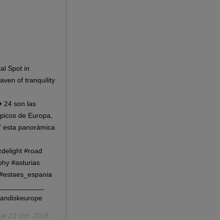
al Spot in
ven of tranquility
24 son las
 picos de Europa,
r” esta panorámica
elight #road
hy #asturias
 #estaes_espania
____________
andiskeurope
 le
23 Oct. 2018 à 7 :00 PDT