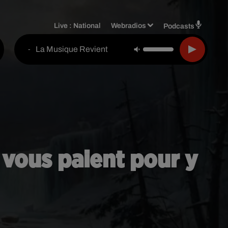
Live :
National
Webradios
Podcasts
La Musique Revient
-
i vous paient pour y