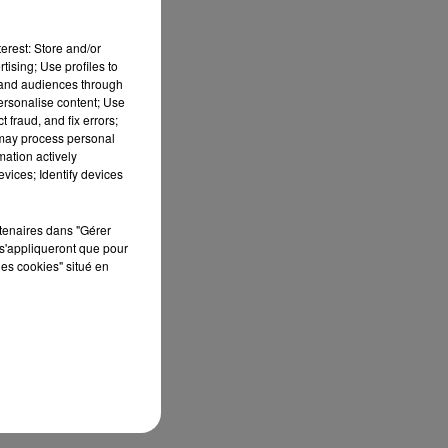
ars
erest: Store and/or
tising; Use profiles to
s
tand audiences through
personalise content; Use
en
 fraud, and fix errors;
 may process personal
mation actively
Au
vices; Identify devices
.
rtenaires dans "Gérer
s'appliqueront que pour
les cookies" situé en