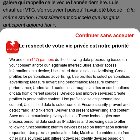
galère qui rappelle celle vécue l’année dernière. Luis,
chauffeur VTC, s’en souvient puisqu’il avait été bloqué
« à la
même station. C’est sûrement pour cela que les gens
anticipent aujourd’hui ».
Continuer sans accepter
Comment éviter la galère ?
Le respect de votre vie privée est notre priorité
Files d’attentes interminables devant les stations-services
de la région, prix qui flambent… En mai 2016 déjà donc,
We and
our (447) partners
do the following data processing based on
your consent and/or our legitimate interest: Store and/or access
remplir son réservoir était très compliqué en Ile-de-France.
information on a device; Use limited data to select advertising; Create
L’an dernier, les raffineries de la région étaient notamment
profiles for personalised advertising; Use profiles to select personalised
bloquées, sur fond de contestation contre la Loi Travail. Si
advertising; Measure advertising performance; Measure content
performance; Understand audiences through statistics or combinations
pour le moment la situation n’est pas comparable, la crainte
of data from different sources; Develop and improve services; Create
de la panne sèche refait surface.
Plusieurs sites et
profiles to personalise content; Use profiles to select personalised
applications mobiles existent
(comme
mon-essence.fr
) pour
content; Use limited data to select content; Ensure security, prevent and
detect fraud, and fix errors; Deliver and present advertising and content;
savoir si la station service près de chez vous est encore
Save and communicate privacy choices. These technologies may
pleine. De quoi éviter de tourner en rond pour remplir son
process personal data such as IP address and browsing data to offer
réservoir.
following functionalities: Identify devices based on information actively
requested; Use precise geolocation data; Match and combine data from
other data sources; Link different devices; Identify devices based on