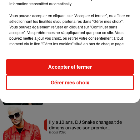
information transmitted automatically.
Vous pouvez accepter en cliquant sur "Accepter et fermer", ou affiner en
Musique
sélectionnant les finalités et/ou partenaires dans "Gérer mes choix".
Vous pouvez également refuser en cliquant sur "Continuer sans
accepter". Vos préférences ne s'appliqueront que pour ce site. Vous
pouvez mettre à jour vos choix, ou retirer votre consentement à tout
RÜFÜS DU SOL annonce un nouvel
moment via le lien "Gérer les cookies" situé en bas de chaque page.
album après sa tournée mondiale
7 août 2026
Accepter et fermer
Angèle et Amélie Lens dévoilent leur
Gérer mes choix
collaboration tant attendue
7 août 2026
Il y a 10 ans, DJ Snake changeait de
dimension avec son premier...
6 août 2026