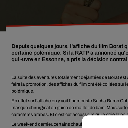
Depuis quelques jours, l'affiche du film Borat q
certaine polémique. Si la RATP a annoncé qu'ell
qui -uvre en Essonne, a pris la décision contrai
La suite des aventures totalement déjantées de Borat est 
faire la promotion, des affiches du film ont été collées su
polémique.
En effet sur l’affiche on y voit l’humoriste Sacha Baron Co
masque chirurgical en guise de maillot de bain. Mais surtout
caractères arabes. Et c’est cet accessoire qui a créé la po
Le week-end dernier, certains chauffeurs de la RATP de 