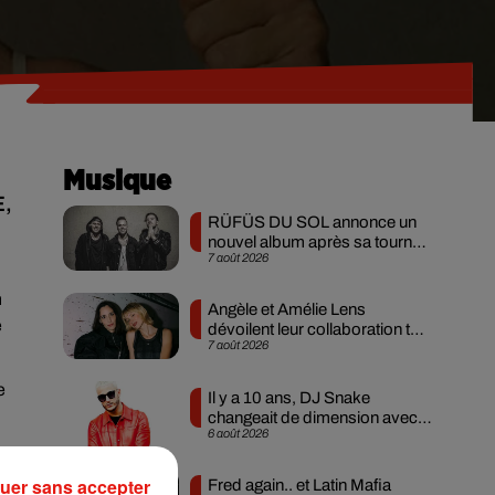
Musique
E,
RÜFÜS DU SOL annonce un
nouvel album après sa tournée
7 août 2026
mondiale
n
Angèle et Amélie Lens
e
dévoilent leur collaboration tant
7 août 2026
attendue
e
Il y a 10 ans, DJ Snake
changeait de dimension avec
6 août 2026
son premier...
uer sans accepter
Fred again.. et Latin Mafia