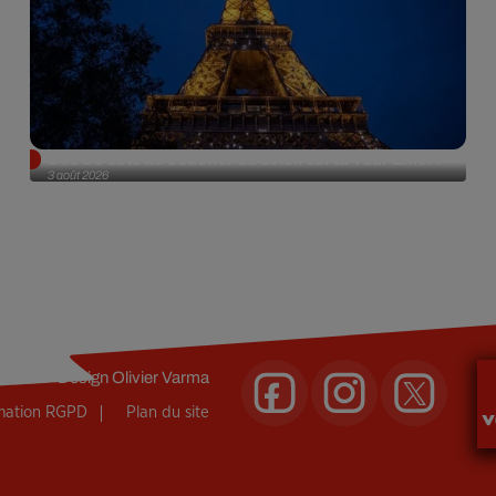
Des DJ sets au coucher du soleil sur la Tour Eiffel !
3 août 2026
Design
Olivier Varma
rmation RGPD
Plan du site