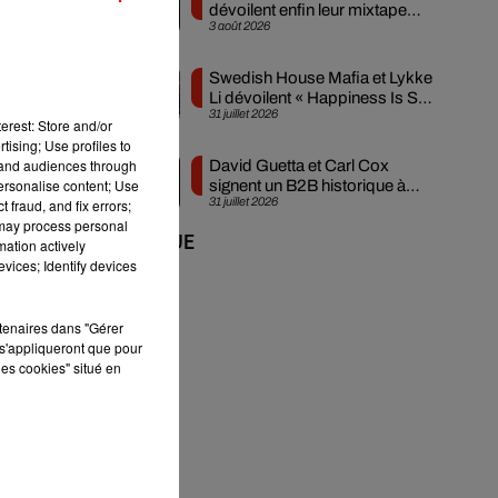
dévoilent enfin leur mixtape
se
3 août 2026
créée en...
Swedish House Mafia et Lykke
Li dévoilent « Happiness Is So
31 juillet 2026
Sad »
erest: Store and/or
tising; Use profiles to
tand audiences through
David Guetta et Carl Cox
s
personalise content; Use
signent un B2B historique à
31 juillet 2026
 fraud, and fix errors;
Ibiza
 may process personal
+ DE MUSIQUE
nt
mation actively
vices; Identify devices
ue
rtenaires dans "Gérer
s'appliqueront que pour
les cookies" situé en