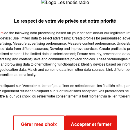
RIV) RATP de retirer les affiches de Borat des Bus RATP à cau
pic.twitter.com/5KpPwlYL0T
Le respect de votre vie privée est notre priorité
ers
do the following data processing based on your consent and/or our legitimate int
sé de retirer l’affiche de ces bus ; en revanche, en Essonne, la
device; Use limited data to select advertising; Create profiles for personalised adver
e erreur technique. Cette affiche n'aurait jamais dû figurer sur nos
vertising; Measure advertising performance; Measure content performance; Unders
t donner à notre réseau qui dessert notamment plusieurs quartier
ns of data from different sources; Develop and improve services; Create profiles to 
alised content; Use limited data to select content; Ensure security, prevent and detect
ertising and content; Save and communicate privacy choices. These technologies
r film est sorti en 2006. Il s’agit d’un film parodique et totaleme
and browsing data to offer following functionalities: Identify devices based on infor
eolocation data; Match and combine data from other data sources; Link different de
e rôle de Borat Sagdiyev, reporter au kazakhstan et qui débarq
nsmitted automatically.
sonnage avait été considéré comme homophobe, sexiste et
mble du monde arabe ; à l’exception du Liban ; et il avait même
cliquant sur "Accepter et fermer", ou affiner en sélectionnant les finalités et/ou pa
 également refuser en cliquant sur "Continuer sans accepter". Vos préférences ne 
au vu de l’image renvoyé du pays.
tre à jour vos choix, ou retirer votre consentement à tout moment via le lien "Gérer 
Gérer mes choix
Accepter et fermer