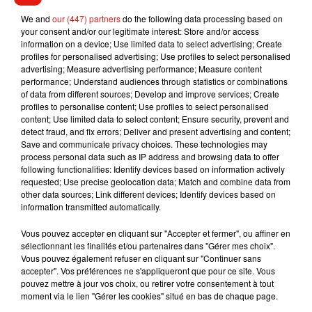
Une pétition demandant son maintien au sein de l'entreprise
We and
our (447) partners
do the following data processing based on
a déjà recueilli plus de 1 200 signatures. Un rassemblement
your consent and/or our legitimate interest: Store and/or access
de soutient, à l’initiative de la CGT-Energie est aussi prévu à
information on a device; Use limited data to select advertising; Create
15 heures, à
Nanterre
.
profiles for personalised advertising; Use profiles to select personalised
advertising; Measure advertising performance; Measure content
performance; Understand audiences through statistics or combinations
of data from different sources; Develop and improve services; Create
profiles to personalise content; Use profiles to select personalised
content; Use limited data to select content; Ensure security, prevent and
Musique
detect fraud, and fix errors; Deliver and present advertising and content;
Save and communicate privacy choices. These technologies may
process personal data such as IP address and browsing data to offer
following functionalities: Identify devices based on information actively
Il y a 10 ans, DJ Snake changeait de
requested; Use precise geolocation data; Match and combine data from
dimension avec son premier...
other data sources; Link different devices; Identify devices based on
6 août 2026
information transmitted automatically.
Vous pouvez accepter en cliquant sur "Accepter et fermer", ou affiner en
sélectionnant les finalités et/ou partenaires dans "Gérer mes choix".
Vous pouvez également refuser en cliquant sur "Continuer sans
Fred again.. et Latin Mafia dévoilent enfin
accepter". Vos préférences ne s'appliqueront que pour ce site. Vous
leur mixtape créée en...
pouvez mettre à jour vos choix, ou retirer votre consentement à tout
3 août 2026
moment via le lien "Gérer les cookies" situé en bas de chaque page.