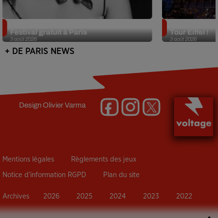
Netflix lance un immense Book
Des DJ sets au
Festival gratuit à Paris
Tour Eiffel !
3 août 2026
3 août 2026
+ DE PARIS NEWS
Design
Olivier Varma
Mentions légales
Règlements des jeux
Notice d’information RGPD
Plan du site
Archives
2026
2025
2024
2023
2022