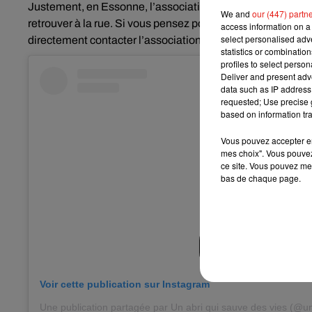
Justement, en Essonne, l’association lance un SOS urgent 
We and
our (447) partn
retrouver à
la rue. Si vous pensez pouvoir aider, vous pou
access information on a 
select personalised ad
directement contacter l’association au 06 27 94 09 54.
statistics or combinatio
profiles to select person
Deliver and present adv
data such as IP address 
requested; Use precise g
based on information tra
Vous pouvez accepter en 
mes choix". Vous pouvez
ce site. Vous pouvez met
bas de chaque page.
Voir cette publication sur Instagram