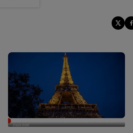
Des DJ sets au coucher du soleil sur la Tour Eiffel !
3 août 2026