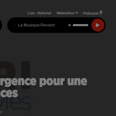
Live :
National
Webradios
Podcasts
La Musique Revient
-
urgence pour une
nces
s"