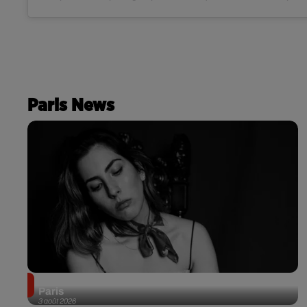
Paris News
Netflix lance un immense Book Festival gratuit à
Paris
3 août 2026