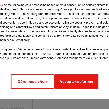
puisque d’ici samedi, une maman et sa fille risquent de se
ers
do the following data processing based on your consent and/or our legitimate int
vez envoyer un mail à
contact@unabriquisauvedesvies.fr
ou
device; Use limited data to select advertising; Create profiles for personalised adver
vertising; Measure advertising performance; Measure content performance; Unders
ns of data from different sources; Develop and improve services; Create profiles to 
alised content; Use limited data to select content; Ensure security, prevent and detect
ertising and content; Save and communicate privacy choices. These technologies
and browsing data to offer following functionalities: Identify devices based on infor
eolocation data; Match and combine data from other data sources; Link different de
nsmitted automatically.
cliquant sur "Accepter et fermer", ou affiner en sélectionnant les finalités et/ou pa
 également refuser en cliquant sur "Continuer sans accepter". Vos préférences ne 
tre à jour vos choix, ou retirer votre consentement à tout moment via le lien "Gérer 
Gérer mes choix
Accepter et fermer
Une publication partagée par Un abri qui sauve des vies (@unabriquisauvedesvies)