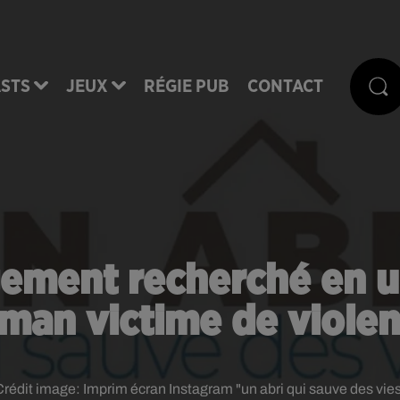
STS
JEUX
RÉGIE PUB
CONTACT
gement recherché en 
an victime de viole
Crédit image:
Imprim écran Instagram "un abri qui sauve des vie