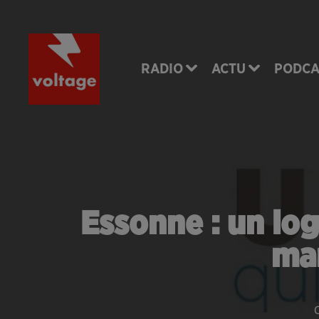
RADIO
ACTU
PODCA
Essonne : un lo
mam