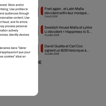
erest: Store and/or
Fred again.. et Latin Mafia
tising; Use profiles to
dévoilent enfin leur mixtape
tand audiences through
3 août 2026
créée en...
personalise content; Use
 fraud, and fix errors;
 may process personal
Swedish House Mafia et Lykke
mation actively
Li dévoilent « Happiness Is So
vices; Identify devices
31 juillet 2026
Sad »
David Guetta et Carl Cox
rtenaires dans "Gérer
signent un B2B historique à
s'appliqueront que pour
31 juillet 2026
Ibiza
les cookies" situé en
+ DE MUSIQUE