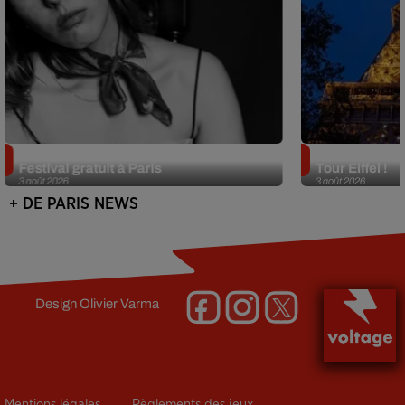
Netflix lance un immense Book
Des DJ sets au
Festival gratuit à Paris
Tour Eiffel !
3 août 2026
3 août 2026
+ DE PARIS NEWS
Design
Olivier Varma
Mentions légales
Règlements des jeux