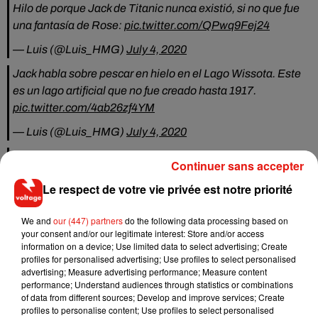
Hilo de porque Jack de Titanic nunca existió, si no que fue
una fantasía de Rose:
pic.twitter.com/QPwq9Fej24
— Luis (@Luis_HMG)
July 4, 2020
Jack habla sobre pescar en hielo en el Lago Wissota. Este
es un lago artificial que no fue creado hasta 1917.
pic.twitter.com/4ab26zf4YM
— Luis (@Luis_HMG)
July 4, 2020
felices, y todo es romántico y perfecto. Pero los detalles
Continuer sans accepter
sobre Jack simplemente están mal:
Le respect de votre vie privée est notre priorité
— Luis (@Luis_HMG)
July 4, 2020
We and
our (447) partners
do the following data processing based on
El morralito de Jack era una bolsa militar reglamentaria
your consent and/or our legitimate interest: Store and/or access
Sueca... creada en 1939
pic.twitter.com/b7ggrT9C3v
information on a device; Use limited data to select advertising; Create
profiles for personalised advertising; Use profiles to select personalised
— Luis (@Luis_HMG)
July 4, 2020
advertising; Measure advertising performance; Measure content
performance; Understand audiences through statistics or combinations
"James Cameron est un réalisateur TRÈS précis, je ne
of data from different sources; Develop and improve services; Create
pense pas que ces petites choses aient été des erreurs. Tout
profiles to personalise content; Use profiles to select personalised