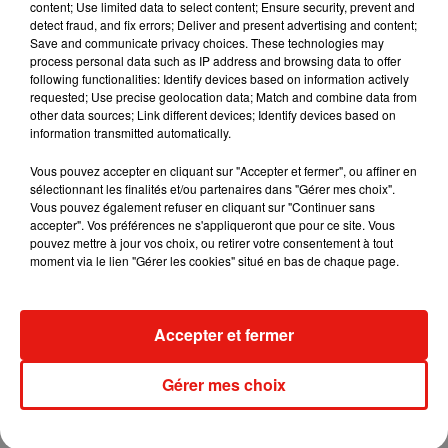
cela s’explique par le fait que Jack n'a jamais existé, ou peut-
content; Use limited data to select content; Ensure security, prevent and
detect fraud, and fix errors; Deliver and present advertising and content;
être qu'il était un voyageur dans le temps… "
, conclut le
Save and communicate privacy choices. These technologies may
cinéphile.
"Le script dit que Jack meurt. Il faut qu'il meure. On
process personal data such as IP address and browsing data to offer
s'est peut-être trompés, le radeau aurait dû être plus petit.
following functionalities: Identify devices based on information actively
requested; Use precise geolocation data; Match and combine data from
Mais le garçon doit couler"
, a pourtant plusieurs fois martelé
other data sources; Link different devices; Identify devices based on
James Cameron pour se justifier de la mort du héros. Le
information transmitted automatically.
réalisateur s'expliquera-t-il une nouvelle fois sur le
Vous pouvez accepter en cliquant sur "Accepter et fermer", ou affiner en
personnage de Jack suite à cette improbable théorie ?
sélectionnant les finalités et/ou partenaires dans "Gérer mes choix".
Affaire à suivre...
Vous pouvez également refuser en cliquant sur "Continuer sans
accepter". Vos préférences ne s'appliqueront que pour ce site. Vous
pouvez mettre à jour vos choix, ou retirer votre consentement à tout
moment via le lien "Gérer les cookies" situé en bas de chaque page.
Musique
Accepter et fermer
RÜFÜS DU SOL annonce un nouvel
Gérer mes choix
album après sa tournée mondiale
7 août 2026