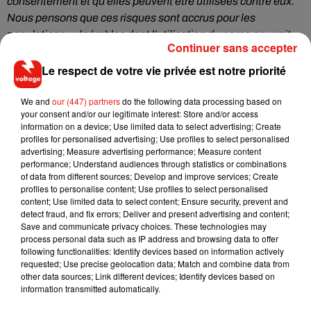
consentement et qu’elles peuvent être utilisées contre eux.
Nous pensons que ces risques sont accrus pour les
populations vulnérables dont l’utilisation du porno pourrait
Continuer sans accepter
être qualifiée de contraire à leur vie publique"
. Si 89% des
sites récupèrent ces données de matière détournée grâce à
Le respect de votre vie privée est notre priorité
des trackers dissimulés dans le code source du site en
question, la majorité des internautes ne souhaitent pas
We and
our (447) partners
do the following data processing based on
your consent and/or our legitimate interest: Store and/or access
recevoir de publicités en lien avec leurs préférences
information on a device; Use limited data to select advertising; Create
sexuelles et leurs habitudes de consommation de contenu
profiles for personalised advertising; Use profiles to select personalised
porno, surtout lorsque ces données sont récoltées sans leur
advertising; Measure advertising performance; Measure content
performance; Understand audiences through statistics or combinations
consentement. En somme, si vous pensiez pouvoir naviguer
of data from different sources; Develop and improve services; Create
librement et sans tabou sur les sites porno, vous allez
profiles to personalise content; Use profiles to select personalised
désormais tourner 7 fois votre doigt au-dessus de votre
content; Use limited data to select content; Ensure security, prevent and
detect fraud, and fix errors; Deliver and present advertising and content;
souris avant de cliquer sur "lecture".
Save and communicate privacy choices. These technologies may
process personal data such as IP address and browsing data to offer
following functionalities: Identify devices based on information actively
requested; Use precise geolocation data; Match and combine data from
other data sources; Link different devices; Identify devices based on
Musique
information transmitted automatically.