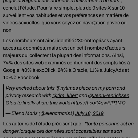
pages divulguent des données d'utilisateurs à un tiers"
,
conclut l'étude. Pour faire simple, plus de 9 sites X sur 10
surveillent vos habitudes et vos préférences en matière de
vidéos sexuelles, que vous soyez en navigation privée ou
non.
Les chercheurs ont ainsi identifié 230 entreprises ayant
accès aux données, mais c’est un petit nombre d’acteurs
majeurs qui collectent la plupart des informations. Ainsi,
74% des sites web examinés contiennent des scripts liés à
Google, 40% à exoClick, 24% à Oracle, 11% à JuicyAds et
10% à Facebook.
Very excited about this
@nytimes
piece on my porn and
privacy research with
@tim_libert
and
@JennHenrichsen
.
Glad to finally share this work!
https://t.co/t4qwFfP1MQ
— Elena Maris (@elenamaris1)
July 18, 2019
Les auteurs de l’étude précisent que :
"toute personne est en
danger lorsque ces données sont accessibles sans son