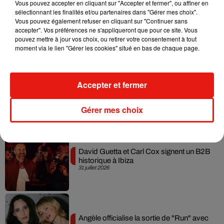
Vous pouvez accepter en cliquant sur "Accepter et fermer", ou affiner en
sélectionnant les finalités et/ou partenaires dans "Gérer mes choix".
Fred again.. et Latin Mafia dévoilent enfin
Vous pouvez également refuser en cliquant sur "Continuer sans
leur mixtape créée en...
accepter". Vos préférences ne s'appliqueront que pour ce site. Vous
3 août 2026
pouvez mettre à jour vos choix, ou retirer votre consentement à tout
moment via le lien "Gérer les cookies" situé en bas de chaque page.
Accepter et fermer
Swedish House Mafia et Lykke Li
dévoilent « Happiness Is So Sad »
31 juillet 2026
Gérer mes choix
David Guetta et Carl Cox signent un B2B
historique à Ibiza
31 juillet 2026
Angèle officialise la sortie de "Run" avec