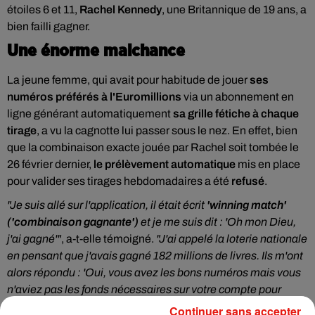
étoiles 6 et 11,
Rachel Kennedy
, une Britannique de 19 ans, a
bien failli gagner.
Une énorme malchance
La jeune femme, qui avait pour habitude de jouer
ses
numéros préférés à l'Euromillions
via un abonnement en
ligne générant automatiquement
sa grille fétiche à chaque
tirage
, a vu la cagnotte lui passer sous le nez. En effet, bien
que la combinaison exacte jouée par Rachel soit tombée le
26 février dernier,
le prélèvement automatique
mis en place
pour valider ses tirages hebdomadaires a été
refusé
.
"Je suis allé sur l'application, il était écrit
'winning match'
('combinaison gagnante')
et je me suis dit : 'Oh mon Dieu,
j'ai gagné'"
, a-t-elle témoigné.
"J'ai appelé la loterie nationale
en pensant que j'avais gagné 182 millions de livres. Ils m'ont
alors répondu : 'Oui, vous avez les bons numéros mais vous
n'aviez pas les fonds nécessaires sur votre compte pour
procéder au paiement du ticket,
donc il n'a pas été accepté
'"
,
Continuer sans accepter