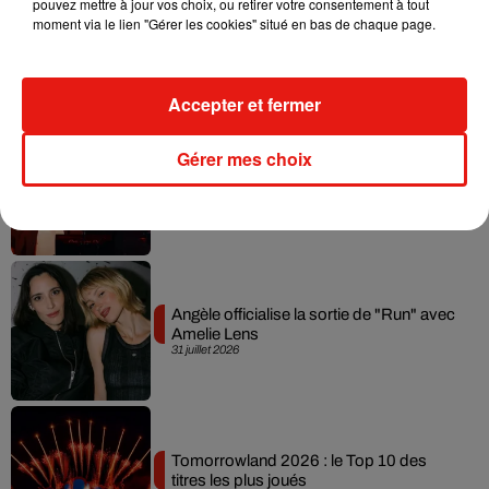
pouvez mettre à jour vos choix, ou retirer votre consentement à tout
moment via le lien "Gérer les cookies" situé en bas de chaque page.
Swedish House Mafia et Lykke Li
dévoilent « Happiness Is So Sad »
31 juillet 2026
Accepter et fermer
Gérer mes choix
David Guetta et Carl Cox signent un B2B
historique à Ibiza
31 juillet 2026
Angèle officialise la sortie de "Run" avec
Amelie Lens
31 juillet 2026
Tomorrowland 2026 : le Top 10 des
titres les plus joués