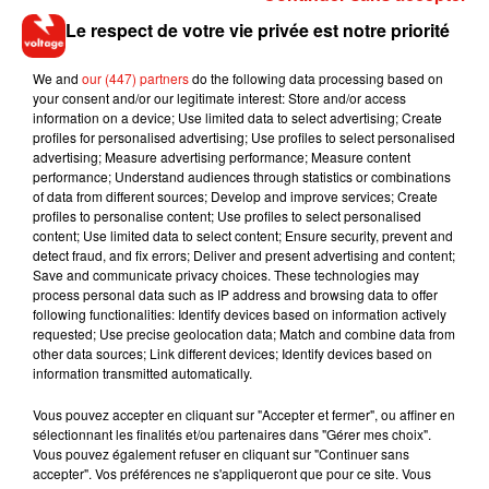
a continué Rachel qui garde néanmoins espoir de gagner un
Le respect de votre vie privée est notre priorité
jour.
"
Nous n'allons absolument pas continuer à utiliser ces
We and
our (447) partners
do the following data processing based on
your consent and/or our legitimate interest: Store and/or access
numéros à l'avenir, je les ai d'ailleurs déjà changés. Je n'ai
information on a device; Use limited data to select advertising; Create
jamais rien gagné jusqu'ici dans ma vie,
nous avons juste
profiles for personalised advertising; Use profiles to select personalised
une malchance incroyable
pour ce qui est de ces choses-là",
advertising; Measure advertising performance; Measure content
performance; Understand audiences through statistics or combinations
a-t-elle conclu.
of data from different sources; Develop and improve services; Create
profiles to personalise content; Use profiles to select personalised
content; Use limited data to select content; Ensure security, prevent and
detect fraud, and fix errors; Deliver and present advertising and content;
Save and communicate privacy choices. These technologies may
Musique
process personal data such as IP address and browsing data to offer
following functionalities: Identify devices based on information actively
requested; Use precise geolocation data; Match and combine data from
other data sources; Link different devices; Identify devices based on
Fred again.. et Latin Mafia dévoilent enfin
information transmitted automatically.
leur mixtape créée en...
3 août 2026
Vous pouvez accepter en cliquant sur "Accepter et fermer", ou affiner en
sélectionnant les finalités et/ou partenaires dans "Gérer mes choix".
Vous pouvez également refuser en cliquant sur "Continuer sans
accepter". Vos préférences ne s'appliqueront que pour ce site. Vous