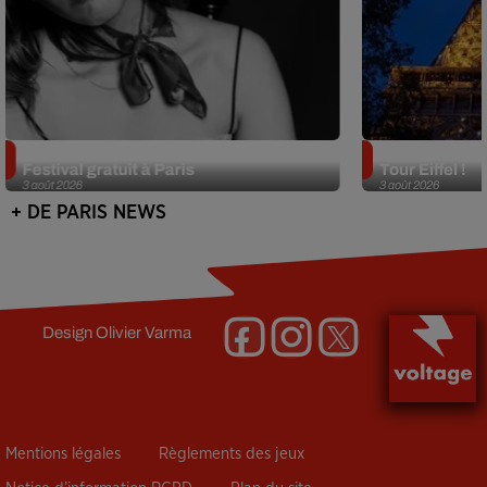
Netflix lance un immense Book
Des DJ sets au
Festival gratuit à Paris
Tour Eiffel !
3 août 2026
3 août 2026
+ DE PARIS NEWS
Design
Olivier Varma
Mentions légales
Règlements des jeux