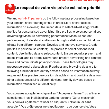
Le respect de votre vie privée est notre priorité
We and
our (447) partners
do the following data processing based on
your consent and/or our legitimate interest: Store and/or access
information on a device; Use limited data to select advertising; Create
profiles for personalised advertising; Use profiles to select personalised
advertising; Measure advertising performance; Measure content
performance; Understand audiences through statistics or combinations
of data from different sources; Develop and improve services; Create
profiles to personalise content; Use profiles to select personalised
content; Use limited data to select content; Ensure security, prevent and
detect fraud, and fix errors; Deliver and present advertising and content;
Save and communicate privacy choices. These technologies may
Musique
process personal data such as IP address and browsing data to offer
following functionalities: Identify devices based on information actively
requested; Use precise geolocation data; Match and combine data from
other data sources; Link different devices; Identify devices based on
Il y a 10 ans, DJ Snake changeait de
information transmitted automatically.
dimension avec son premier...
6 août 2026
Vous pouvez accepter en cliquant sur "Accepter et fermer", ou affiner en
sélectionnant les finalités et/ou partenaires dans "Gérer mes choix".
Vous pouvez également refuser en cliquant sur "Continuer sans
accepter". Vos préférences ne s'appliqueront que pour ce site. Vous