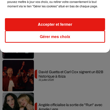
pouvez mettre à jour vos choix, ou retirer votre consentement à tout
moment via le lien "Gérer les cookies" situé en bas de chaque page.
Fred again.. et Latin Mafia dévoilent enfin
leur mixtape créée en...
3 août 2026
Accepter et fermer
Gérer mes choix
Swedish House Mafia et Lykke Li
dévoilent « Happiness Is So Sad »
31 juillet 2026
David Guetta et Carl Cox signent un B2B
historique à Ibiza
31 juillet 2026
Angèle officialise la sortie de "Run" avec
Amelie Lens