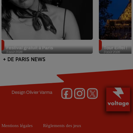
Netflix lance un immense Book
Des DJ sets au
Festival gratuit à Paris
Tour Eiffel !
3 août 2026
3 août 2026
+ DE PARIS NEWS
Design
Olivier Varma
Mentions légales
Règlements des jeux