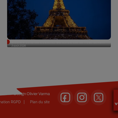
Des DJ sets au coucher du soleil sur la Tour Eiffel !
3 août 2026
Design
Olivier Varma
rmation RGPD
Plan du site