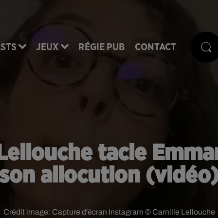
STS
JEUX
RÉGIE PUB
CONTACT
 Lellouche tacle Emma
son allocution (vidéo
Crédit image:
Capture d'écran Instagram © Camille Lellouche