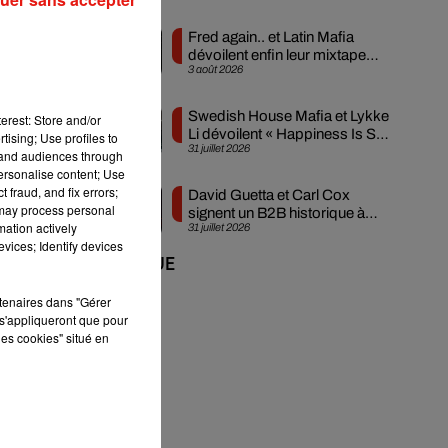
es
Fred again.. et Latin Mafia
is
dévoilent enfin leur mixtape
3 août 2026
pas
créée en...
Swedish House Mafia et Lykke
erest: Store and/or
Li dévoilent « Happiness Is So
tising; Use profiles to
31 juillet 2026
Sad »
tand audiences through
personalise content; Use
 fraud, and fix errors;
David Guetta et Carl Cox
 may process personal
signent un B2B historique à
mation actively
31 juillet 2026
Ibiza
vices; Identify devices
+ DE MUSIQUE
rtenaires dans "Gérer
s'appliqueront que pour
les cookies" situé en