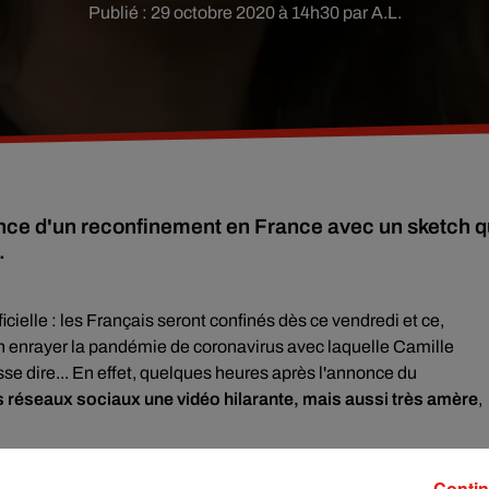
Publié : 29 octobre 2020 à 14h30 par A.L.
once d'un reconfinement en France avec un sketch q
.
ielle : les Français seront confinés dès ce vendredi et ce,
n enrayer la pandémie de coronavirus avec laquelle Camille
isse dire... En effet, quelques heures après l'annonce du
es réseaux sociaux une vidéo hilarante, mais aussi très amère
,
amille qui décide de faire faire une dictée à sa fille en fin de
Contin
es nouvelles mesures et du silence autour du secteur de la cultur