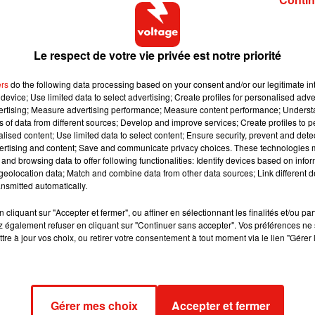
r le Président ce soir, et nous fûmes surpris quand nous voyâm
s, régisseurs, musiciens...
Nous nous rendâmes compte une fo
nous chialâtes dessus. Une fois. Maintenant deux.
Et pourquoi 
Le respect de votre vie privée est notre priorité
aisâmes encore n*quer!”
,
a-t-elle ainsi lancée, très agacée.
ers
do the following data processing based on your consent and/or our legitimate int
device; Use limited data to select advertising; Create profiles for personalised adver
vertising; Measure advertising performance; Measure content performance; Unders
ns of data from different sources; Develop and improve services; Create profiles to 
alised content; Use limited data to select content; Ensure security, prevent and detect
ertising and content; Save and communicate privacy choices. These technologies
and browsing data to offer following functionalities: Identify devices based on infor
eolocation data; Match and combine data from other data sources; Link different de
nsmitted automatically.
cliquant sur "Accepter et fermer", ou affiner en sélectionnant les finalités et/ou pa
 également refuser en cliquant sur "Continuer sans accepter". Vos préférences ne 
tre à jour vos choix, ou retirer votre consentement à tout moment via le lien "Gérer 
Gérer mes choix
Accepter et fermer