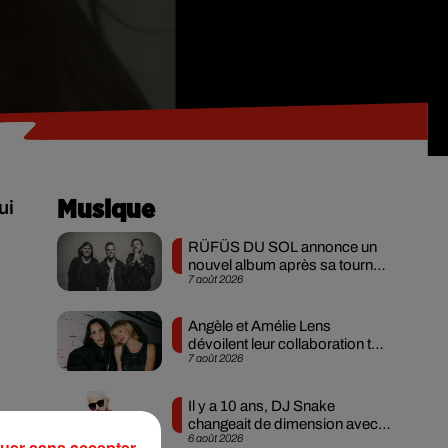
ui
Musique
RÜFÜS DU SOL annonce un
nouvel album après sa tournée
7 août 2026
mondiale
Angèle et Amélie Lens
dévoilent leur collaboration tant
7 août 2026
attendue
Il y a 10 ans, DJ Snake
changeait de dimension avec
6 août 2026
son premier...
uer sans accepter
e