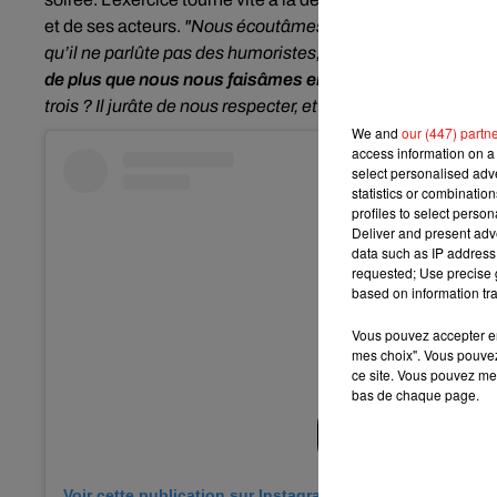
et de ses acteurs.
"
Nous écoutâmes le discours de Monsieu
qu’il ne parlûte pas des humoristes, chanteurs, technicien
de plus que nous nous faisâmes enculâtes bien fort. Il 
trois ? Il jurâte de nous respecter, et au final, nous nous f
We and
our (447) partn
access information on a 
select personalised ad
statistics or combinatio
profiles to select person
Deliver and present adv
data such as IP address 
requested; Use precise g
based on information tra
Vous pouvez accepter en 
mes choix". Vous pouvez
ce site. Vous pouvez met
bas de chaque page.
Voir cette publication sur Instagram