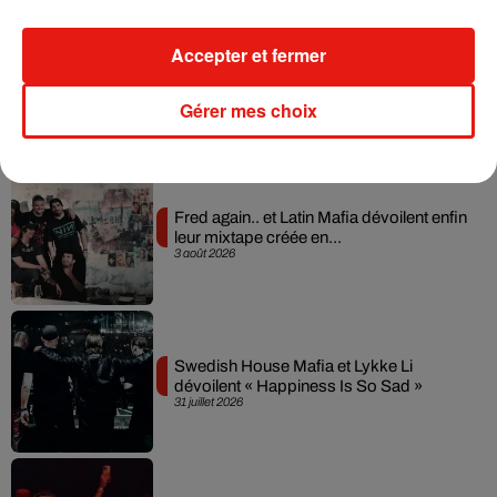
Accepter et fermer
Il y a 10 ans, DJ Snake changeait de
dimension avec son premier...
Gérer mes choix
6 août 2026
Fred again.. et Latin Mafia dévoilent enfin
leur mixtape créée en...
3 août 2026
Swedish House Mafia et Lykke Li
dévoilent « Happiness Is So Sad »
31 juillet 2026