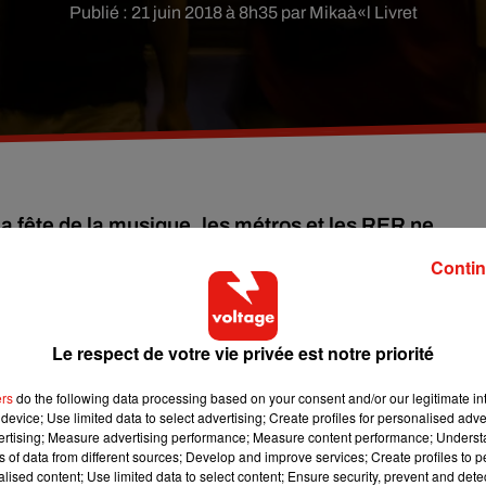
Publié : 21 juin 2018 à 8h35 par Mikaà«l Livret
la fête de la musique, les métros et les RER ne
deux heures et placée sous haute sécurité.
Contin
e
la fête, ce jeudi soir avec la 37
fête de la musique. Une édition u
re à Paris. Les réjouissances se termineront à minuit et demi, a
Le respect de votre vie privée est notre priorité
assumée à 100% par la préfecture de Police de Paris qui met en
 l’ordre seront déployés rien qu’à Paris pour assurer la sécurité
ers
do the following data processing based on your consent and/or our legitimate int
device; Use limited data to select advertising; Create profiles for personalised adver
vertising; Measure advertising performance; Measure content performance; Unders
ns of data from different sources; Develop and improve services; Create profiles to 
nsports en commun toute la nuit, comme chaque année. Les lignes 
alised content; Use limited data to select content; Ensure security, prevent and detect
RER
A
et
B
circuleront aussi et dans les deux sens. Toutes les gar