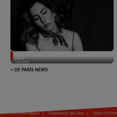
Netflix lance un immense Book Festival gratuit à
Paris
3 août 2026
+ DE PARIS NEWS
Mentions légales
Règlements des jeux
Notice d’info