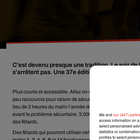
C'est devenu presque une tradition. Le soir de 
s'arrêtent pas. Une 37e édition raccourcie de 
Plus courte et accessible. Allez on se vide la tête et on fait 
peu raccourcie pour raison de sécurité et de nuisance sono
lieu de 2 heures du matin l’année dernière. Une décision 
avant le problème sécuritaire. 3.000 membres des forces de
We and
our (447) partn
access information on a 
des fêtards.
select personalised ad
statistics or combinatio
Des fêtards qui pourront utiliser certaines lignes de tra
profiles to select person
métro
1, 2, 4, 6, 9
et
14
fonctionneront toute la nuit. Les 