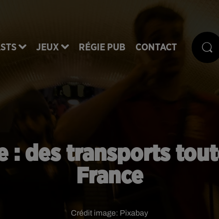
STS
JEUX
RÉGIE PUB
CONTACT
 : des transports toute
France
Crédit image:
Pixabay