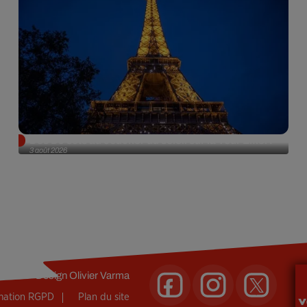
Des DJ sets au coucher du soleil sur la Tour Eiffel !
3 août 2026
Design
Olivier Varma
rmation RGPD
Plan du site