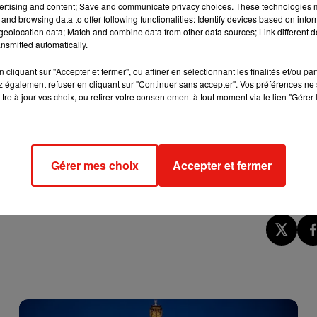
ertising and content; Save and communicate privacy choices. These technologies
 des lignes
C, D, H, J, L, N
et
P
seront aussi en service
and browsing data to offer following functionalities: Identify devices based on infor
eolocation data; Match and combine data from other data sources; Link different de
 la liaison entre Bondy et Aulnay-sous-Bois (Seine-Saint-Denis)
nsmitted automatically.
 la fin de service. Sur la ligne
R
, la liaison de Melun à Montereau
cliquant sur "Accepter et fermer", ou affiner en sélectionnant les finalités et/ou pa
 également refuser en cliquant sur "Continuer sans accepter". Vos préférences ne 
era à 5h30. Le dispositif sera adapté en fonction des contraintes
tre à jour vos choix, ou retirer votre consentement à tout moment via le lien "Gérer 
es lignes de rocade
N01
et
N02
ainsi que toutes les lignes
Montparnasse pour les lignes
N21
et
N122
, Place d’Italie pour le
Gérer mes choix
Accepter et fermer
ur le
N24
.Deux lignes au terminus Gare de l’Est sont
nasse.