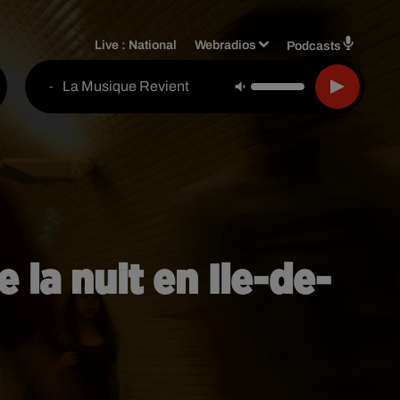
Live :
National
Webradios
Podcasts
La Musique Revient
-
 la nuit en Ile-de-