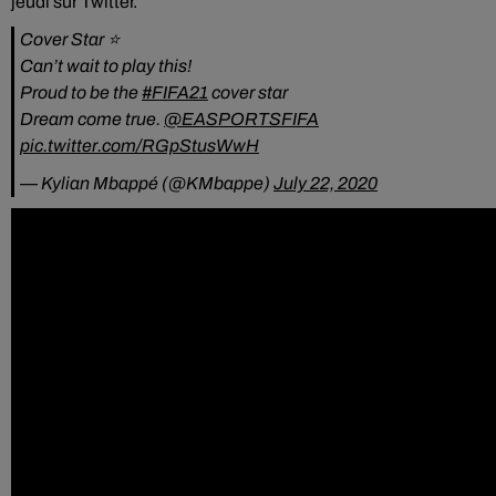
jeudi sur Twitter.
Cover Star ⭐️
Can’t wait to play this!
Proud to be the
#FIFA21
cover star
Dream come true.
@EASPORTSFIFA
pic.twitter.com/RGpStusWwH
— Kylian Mbappé (@KMbappe)
July 22, 2020