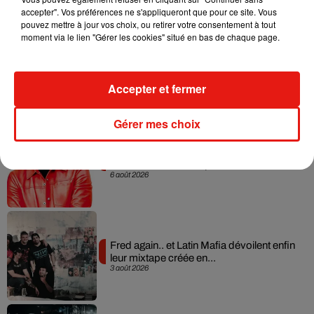
accepter". Vos préférences ne s'appliqueront que pour ce site. Vous
pouvez mettre à jour vos choix, ou retirer votre consentement à tout
moment via le lien "Gérer les cookies" situé en bas de chaque page.
Angèle et Amélie Lens dévoilent leur
collaboration tant attendue
7 août 2026
Accepter et fermer
Gérer mes choix
Il y a 10 ans, DJ Snake changeait de
dimension avec son premier...
6 août 2026
Fred again.. et Latin Mafia dévoilent enfin
leur mixtape créée en...
3 août 2026