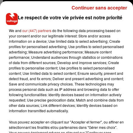
Continuer sans accepter
Le respect de votre vie privée est notre priorité
Si
le jeune sportif de 21 ans succède ainsi à Eden Hazard
,
We and
our (447) partners
do the following data processing based on
égérie de l'édition 2020, il sera vêtu dans le jeu du nouveau
your consent and/or our legitimate interest: Store and/or access
maillot "Hechter" qui fait déjà l'unanimité auprès des
information on a device; Use limited data to select advertising; Create
supporters. Pour rappel,
aucun joueur français n’a reçu un
profiles for personalised advertising; Use profiles to select personalised
advertising; Measure advertising performance; Measure content
tel honneur depuis 2005 avec Patrick Vieira qui partageait
performance; Understand audiences through statistics or combinations
alors l’affiche avec deux autres joueurs
: l’Espagnol
of data from different sources; Develop and improve services; Create
Fernando Morientes et l’Ukrainien Andreï Shevchenko.
profiles to personalise content; Use profiles to select personalised
content; Use limited data to select content; Ensure security, prevent and
detect fraud, and fix errors; Deliver and present advertising and content;
Save and communicate privacy choices. These technologies may
process personal data such as IP address and browsing data to offer
following functionalities: Identify devices based on information actively
Musique
requested; Use precise geolocation data; Match and combine data from
other data sources; Link different devices; Identify devices based on
information transmitted automatically.
RÜFÜS DU SOL annonce un nouvel
Vous pouvez accepter en cliquant sur "Accepter et fermer", ou affiner en
album après sa tournée mondiale
sélectionnant les finalités et/ou partenaires dans "Gérer mes choix".
7 août 2026
Vous pouvez également refuser en cliquant sur "Continuer sans