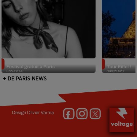
Netflix lance un immense Book
Des DJ sets au
Festival gratuit à Paris
Tour Eiffel !
3 août 2026
3 août 2026
+ DE PARIS NEWS
Design
Olivier Varma