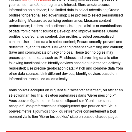
your consent and/or our legitimate interest: Store and/or access
information on a device; Use limited data to select advertising; Create
profiles for personalised advertising; Use profiles to select personalised
advertising; Measure advertising performance; Measure content
performance; Understand audiences through statistics or combinations
of data from different sources; Develop and improve services; Create
Musique
profiles to personalise content; Use profiles to select personalised
content; Use limited data to select content; Ensure security, prevent and
detect fraud, and fix errors; Deliver and present advertising and content;
Save and communicate privacy choices. These technologies may
RÜFÜS DU SOL annonce un nouvel
process personal data such as IP address and browsing data to offer
album après sa tournée mondiale
following functionalities: Identify devices based on information actively
7 août 2026
requested; Use precise geolocation data; Match and combine data from
other data sources; Link different devices; Identify devices based on
information transmitted automatically.
Vous pouvez accepter en cliquant sur "Accepter et fermer", ou affiner en
Angèle et Amélie Lens dévoilent leur
sélectionnant les finalités et/ou partenaires dans "Gérer mes choix".
collaboration tant attendue
Vous pouvez également refuser en cliquant sur "Continuer sans
7 août 2026
accepter". Vos préférences ne s'appliqueront que pour ce site. Vous
pouvez mettre à jour vos choix, ou retirer votre consentement à tout
moment via le lien "Gérer les cookies" situé en bas de chaque page.