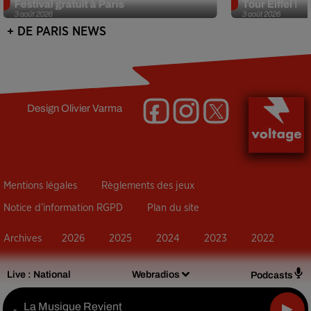
Festival gratuit à Paris
Tour Eiffel !
3 août 2026
3 août 2026
+ DE PARIS NEWS
Design
Olivier Varma
Mentions légales
Règlements des jeux
Notice d’information RGPD
Plan du site
Archives
2026
2025
2024
2023
2022
Live :
National
Webradios
Podcasts
La Musique Revient
-