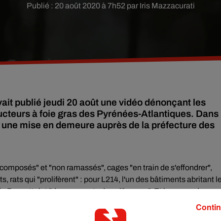
Publié : 20 août 2020 à 7h52 par Iris Mazzacurati
ait publié jeudi 20 août une vidéo dénonçant les
cteurs à foie gras des Pyrénées-Atlantiques. Dans 
dé une mise en demeure auprès de la préfecture des
composés" et "non ramassés", cages "en train de s'effondrer",
s, rats qui "prolifèrent" : pour L214, l'un des bâtiments abritant l
 Pau, atteint "des sommets dans l'horreur". Et les canards
Contin
�