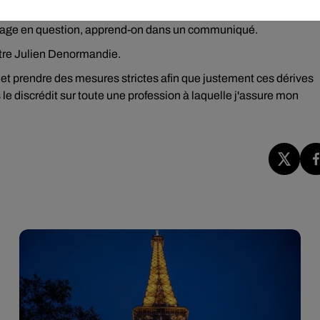
tion" apprent-on dans un communiqué ; une "mise en demeure",
élevage en question, apprend-on dans un communiqué.
stre Julien Denormandie.
 et prendre des mesures strictes afin que justement ces dérives
 le discrédit sur toute une profession à laquelle j'assure mon