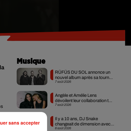
Musique
la
RÜFÜS DU SOL annonce un
nouvel album après sa tournée
7 août 2026
mondiale
Angèle et Amélie Lens
dévoilent leur collaboration tant
7 août 2026
attendue
es
Il y a 10 ans, DJ Snake
uer sans accepter
changeait de dimension avec
6 août 2026
son premier...