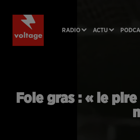
RADIO
ACTU
PODCA
Foie gras : « le pi
m