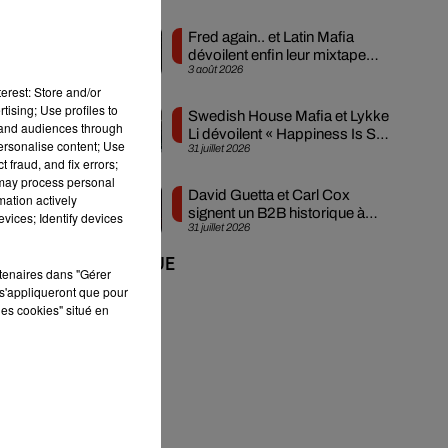
Fred again.. et Latin Mafia
dévoilent enfin leur mixtape
3 août 2026
créée en...
erest: Store and/or
tising; Use profiles to
Swedish House Mafia et Lykke
tand audiences through
Li dévoilent « Happiness Is So
personalise content; Use
31 juillet 2026
Sad »
n
 fraud, and fix errors;
 may process personal
David Guetta et Carl Cox
mation actively
signent un B2B historique à
vices; Identify devices
31 juillet 2026
Ibiza
+ DE MUSIQUE
rtenaires dans "Gérer
s'appliqueront que pour
les cookies" situé en