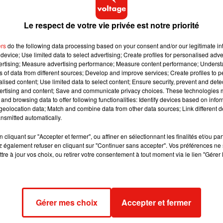
n, sol recouvert de m**: cet élevage de canards reproducteurs
ment.
Le respect de votre vie privée est notre priorité
ers
do the following data processing based on your consent and/or our legitimate int
iWBQE4
device; Use limited data to select advertising; Create profiles for personalised adver
vertising; Measure advertising performance; Measure content performance; Unders
ns of data from different sources; Develop and improve services; Create profiles to 
 été prises "il y a quelques jours" en août, après signalement d'u
alised content; Use limited data to select content; Ensure security, prevent and detect
ertising and content; Save and communicate privacy choices. These technologies
nous ayons eu l'occasion de voir depuis les débuts de L214" en
and browsing data to offer following functionalities: Identify devices based on infor
 l'association.
eolocation data; Match and combine data from other data sources; Link different de
nsmitted automatically.
vage doit "fermer de toute urgence", selon l'association qui dit
d'élevage" à l'encontre des responsables.
cliquant sur "Accepter et fermer", ou affiner en sélectionnant les finalités et/ou pa
 également refuser en cliquant sur "Continuer sans accepter". Vos préférences ne 
au tribunal de Pau pour "cruauté envers animaux", "abandon", et
tre à jour vos choix, ou retirer votre consentement à tout moment via le lien "Gérer 
us par le Saison, un proche cours d'eau, à cause des déjections
tte contre les atteintes à l'environnement et à la santé publique
Gérer mes choix
Accepter et fermer
entation a demandé à la préfecture des Pyrénées-Atlantiques de