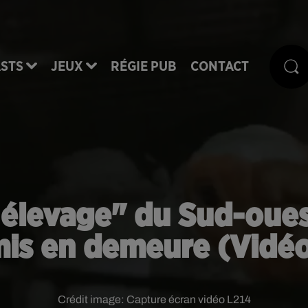
STS
JEUX
RÉGIE PUB
CONTACT
re élevage" du Sud-oues
is en demeure (Vidé
Crédit image:
Capture écran vidéo L214