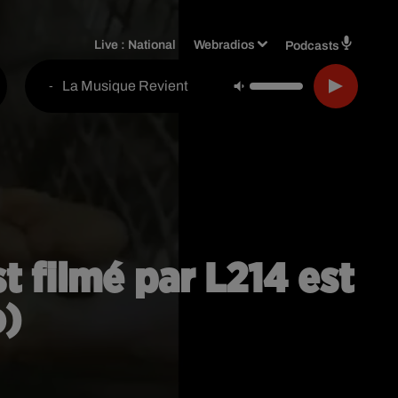
Live :
National
Webradios
Podcasts
La Musique Revient
-
t filmé par L214 est
o)