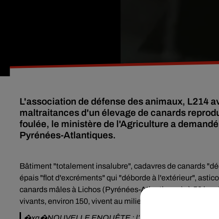
L'association de défense des animaux, L214 av
maltraitances d'un élevage de canards reprodu
foulée, le ministère de l'Agriculture a deman
Pyrénées-Atlantiques.
Bâtiment "totalement insalubre", cadavres de canards "dé
épais "flot d'excréments" qui "déborde à l'extérieur", asticot
canards mâles à Lichos (Pyrénées-Atlantiques), à 50 km de
vivants, environ 150, vivent au milieu d'autant de morts.
�xa�NOUVELLE ENQUÊTE : l’horreur absolue �xa