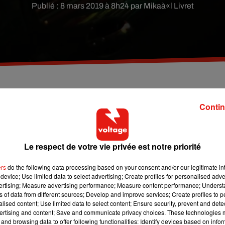
Publié : 8 mars 2019 à 8h24 par Mikaà«l Livret
trop bruyamment la qualification de leur équipe face
Contin
ique Sky Sports.
Le respect de votre vie privée est notre priorité
r ces 4 supporters anglais. Ils venaient de renverser le PSG au
nale de la Ligue des Champions.
ers
do the following data processing based on your consent and/or our legitimate int
device; Use limited data to select advertising; Create profiles for personalised adver
s ramenaient vers le centre de Paris. Selon la chaine de télévisio
vertising; Measure advertising performance; Measure content performance; Unders
é contre les fans qui célébraient bruyamment la victoire des Red
ns of data from different sources; Develop and improve services; Create profiles to 
alised content; Use limited data to select content; Ensure security, prevent and detect
ertising and content; Save and communicate privacy choices. These technologies
and browsing data to offer following functionalities: Identify devices based on infor