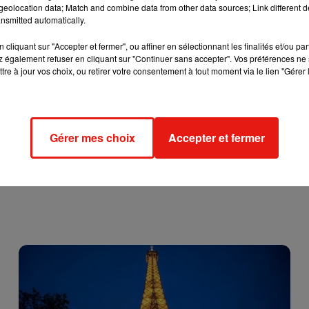
eolocation data; Match and combine data from other data sources; Link different de
axi avant de sortir un couteau et de menacer la passagère du group
nsmitted automatically.
hauffeur a retourné le couteau contre elle, la poignardant à la
cliquant sur "Accepter et fermer", ou affiner en sélectionnant les finalités et/ou pa
 également refuser en cliquant sur "Continuer sans accepter". Vos préférences ne 
al européen Georges Pompidou où il a subi jeudi une opération d
tre à jour vos choix, ou retirer votre consentement à tout moment via le lien "Gérer 
ellé par la police, mais l’arme utilisée n’aurait pas été retrouvé
Gérer mes choix
Accepter et fermer