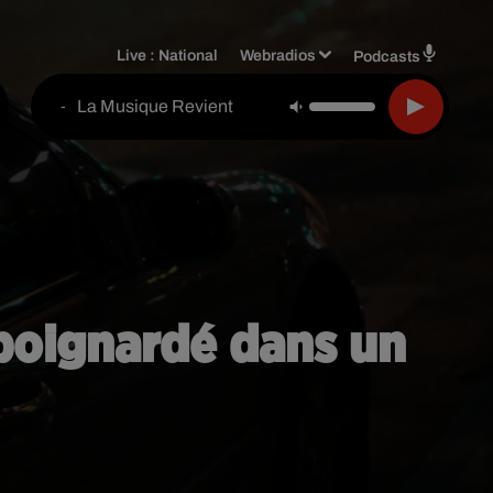
Live :
National
Webradios
Podcasts
La Musique Revient
-
 poignardé dans un