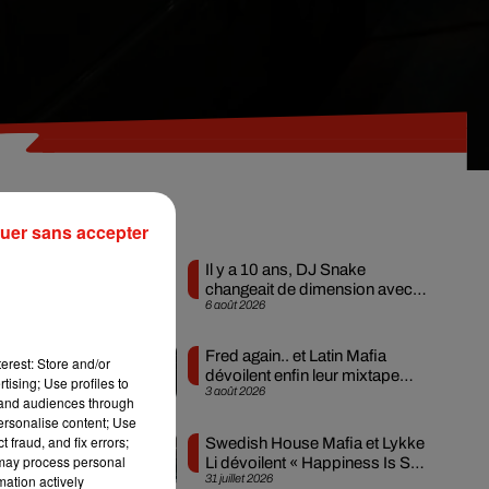
Musique
uer sans accepter
Il y a 10 ans, DJ Snake
changeait de dimension avec
6 août 2026
son premier...
Fred again.. et Latin Mafia
erest: Store and/or
dévoilent enfin leur mixtape
tising; Use profiles to
n
3 août 2026
créée en...
tand audiences through
personalise content; Use
 fraud, and fix errors;
Swedish House Mafia et Lykke
 may process personal
Li dévoilent « Happiness Is So
31 juillet 2026
mation actively
Sad »