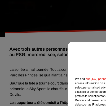
Avec trois autres personnes, ils auraient fêté 
au PSG, mercredi soir, selon la chaine britann
La soirée a mal tournée. Tout a commencé par une fête pou
Parc des Princes, se qualifiant ainsi pour les quarts de fi
We and
our (447) partn
access information on a 
Sauf que la fête a tourné court dans un taxi parisien qui le
select personalised ad
britannique Sky Sport, le chauffeur de taxi se serait énerv
statistics or combinatio
Devils.
profiles to select person
Deliver and present adv
Le supporteur a été conduit à l’hôpital
data such as IP address 