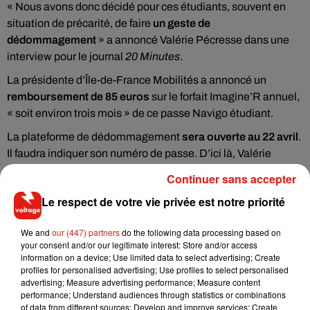
« Nous avons donc décidé pour ces étudiants, souvent en
situation de précarité, de faire
un geste de
dédommagement
» a annoncé Valérie Pécresse dans une
interview pour le journal
20 Minutes
.
La présidente d’Île-de-France Mobilités a annoncé un
remboursement de 85 euros
sur le forfait Imagine’R annuel,
« soit environ trois mois » de ce passe Navigo étudiant.
La plateforme de dédommagement
sera ouverte au 22 avril
.
Il faudra indiquer son numéro de passe. D’ici là, Valérie
Pécresse met en garde contre d’éventuels sites frauduleux.
Continuer sans accepter
Le respect de votre vie privée est notre priorité
We and
our (447) partners
do the following data processing based on
Musique
your consent and/or our legitimate interest: Store and/or access
information on a device; Use limited data to select advertising; Create
profiles for personalised advertising; Use profiles to select personalised
advertising; Measure advertising performance; Measure content
Fred again.. et Latin Mafia dévoilent enfin
performance; Understand audiences through statistics or combinations
leur mixtape créée en...
of data from different sources; Develop and improve services; Create