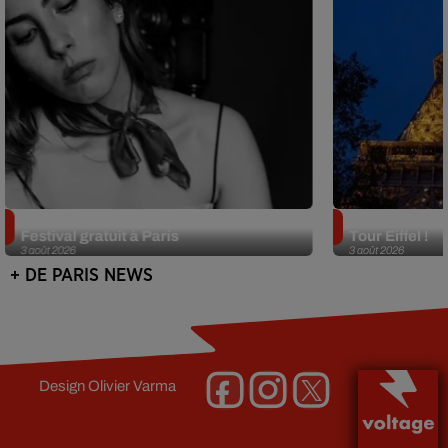
Netflix lance un immense Book
Des DJ sets au
Festival gratuit à Paris
Tour Eiffel !
3 août 2026
3 août 2026
+ DE PARIS NEWS
Design
Olivier Varma