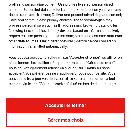
3 août 2026
profiles to personalise content; Use profiles to select personalised
content; Use limited data to select content; Ensure security, prevent and
detect fraud, and fix errors; Deliver and present advertising and content;
Save and communicate privacy choices. These technologies may
process personal data such as IP address and browsing data to offer
Swedish House Mafia et Lykke Li
following functionalities: Identify devices based on information actively
dévoilent « Happiness Is So Sad »
requested; Use precise geolocation data; Match and combine data from
31 juillet 2026
other data sources; Link different devices; Identify devices based on
information transmitted automatically.
Vous pouvez accepter en cliquant sur "Accepter et fermer", ou affiner en
sélectionnant les finalités et/ou partenaires dans "Gérer mes choix".
Vous pouvez également refuser en cliquant sur "Continuer sans
David Guetta et Carl Cox signent un B2B
accepter". Vos préférences ne s'appliqueront que pour ce site. Vous
historique à Ibiza
pouvez mettre à jour vos choix, ou retirer votre consentement à tout
31 juillet 2026
moment via le lien "Gérer les cookies" situé en bas de chaque page.
Accepter et fermer
Angèle officialise la sortie de "Run" avec
Amelie Lens
31 juillet 2026
Gérer mes choix