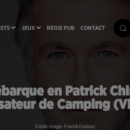
STS
JEUX
RÉGIE PUB
CONTACT
barque en Patrick Chi
isateur de Camping (V
Crédit image:
Franck Dubosc