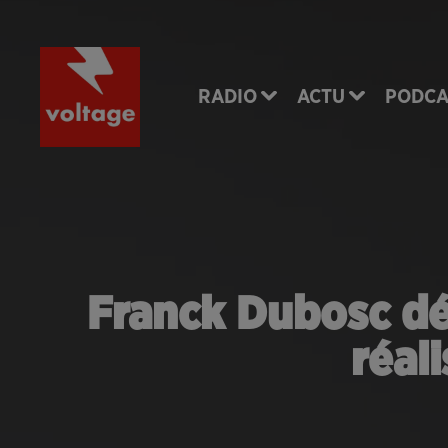
RADIO
ACTU
PODCA
Franck Dubosc dé
réal