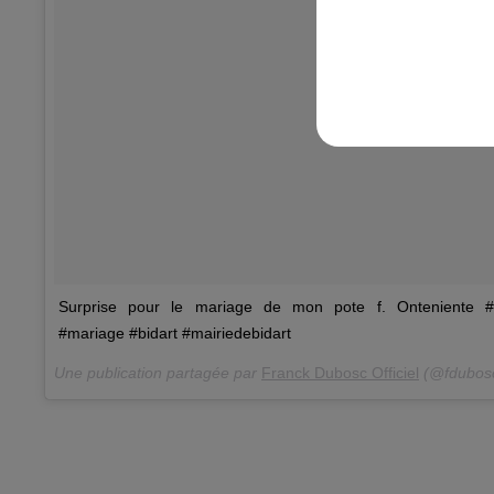
Surprise pour le mariage de mon pote f. Onteniente #o
#mariage #bidart #mairiedebidart
Une publication partagée par
Franck Dubosc Officiel
(@fdubosc_