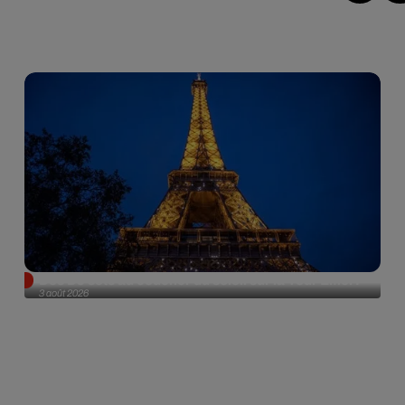
Des DJ sets au coucher du soleil sur la Tour Eiffel !
3 août 2026