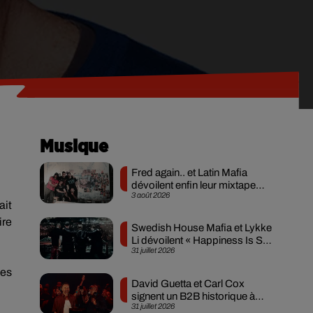
Musique
Fred again.. et Latin Mafia
dévoilent enfin leur mixtape
3 août 2026
créée en...
ait
ire
Swedish House Mafia et Lykke
Li dévoilent « Happiness Is So
31 juillet 2026
Sad »
les
David Guetta et Carl Cox
signent un B2B historique à
31 juillet 2026
Ibiza