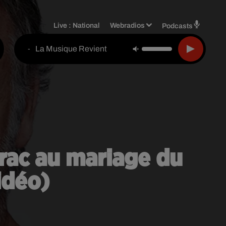
Live :
National
Webradios
Podcasts
La Musique Revient
-
rac au mariage du
idéo)