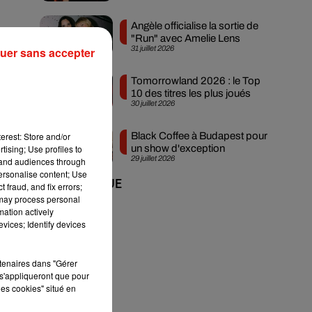
Angèle officialise la sortie de
"Run" avec Amelie Lens
31 juillet 2026
uer sans accepter
Tomorrowland 2026 : le Top
10 des titres les plus joués
30 juillet 2026
erest: Store and/or
Black Coffee à Budapest pour
tising; Use profiles to
un show d'exception
29 juillet 2026
tand audiences through
personalise content; Use
+ DE MUSIQUE
 fraud, and fix errors;
 may process personal
mation actively
vices; Identify devices
rtenaires dans "Gérer
s'appliqueront que pour
les cookies" situé en