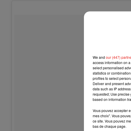
We and
our (447) partn
access information on a 
select personalised ad
statistics or combinatio
profiles to select person
Deliver and present adv
data such as IP address 
requested; Use precise g
based on information tra
Vous pouvez accepter en 
mes choix". Vous pouvez
ce site. Vous pouvez met
bas de chaque page.