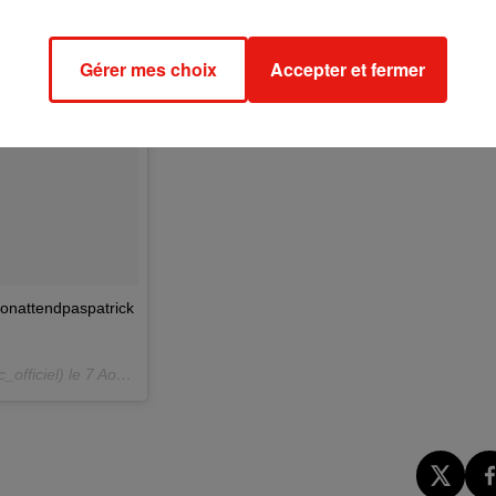
Gérer mes choix
Accepter et fermer
nattendpaspatrick
officiel) le
7 Août 2018 à 8 :43 PDT