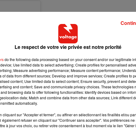
Contin
Le respect de votre vie privée est notre priorité
ers
do the following data processing based on your consent and/or our legitimate int
device; Use limited data to select advertising; Create profiles for personalised adver
vertising; Measure advertising performance; Measure content performance; Unders
ns of data from different sources; Develop and improve services; Create profiles to 
alised content; Use limited data to select content; Ensure security, prevent and detect
ertising and content; Save and communicate privacy choices. These technologies
and browsing data to offer following functionalities: Identify devices based on infor
eolocation data; Match and combine data from other data sources; Link different de
nsmitted automatically.
cliquant sur "Accepter et fermer", ou affiner en sélectionnant les finalités et/ou pa
 également refuser en cliquant sur "Continuer sans accepter". Vos préférences ne 
tre à jour vos choix, ou retirer votre consentement à tout moment via le lien "Gérer 