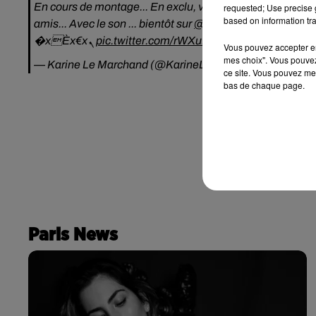
En cours de montage... En exclu, voici les premières im
requested; Use precise g
based on information tra
amis... Avec le son ... bientôt sur
@M6
.
#Grandmoment
#
�xÈx€xܢ
pic.twitter.com/rWXuNW1yAv
Vous pouvez accepter en 
mes choix". Vous pouvez
— Karine Le Marchand (@KarineLMOff)
14 décembre 2
ce site. Vous pouvez met
bas de chaque page.
Paris News