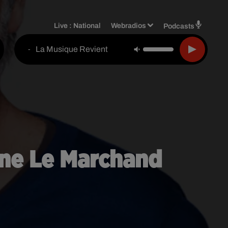
Live :
National
Webradios
Podcasts
La Musique Revient
-
ine Le Marchand