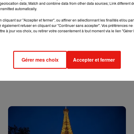
ages de
#AmbitionIntime
de
@dubosc_franck
avec ses meilleurs
eolocation data; Match and combine data from other data sources; Link different de
nsmitted automatically.
CadeauDeNoel
#sincerite
#rire
#emotion
#bienveillance
❤️
cliquant sur "Accepter et fermer", ou affiner en sélectionnant les finalités et/ou pa
 également refuser en cliquant sur "Continuer sans accepter". Vos préférences ne 
017
tre à jour vos choix, ou retirer votre consentement à tout moment via le lien "Gérer 
Gérer mes choix
Accepter et fermer