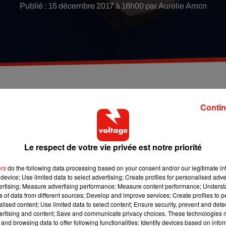
Publié : 15 décembre 2017 à 16h00 par Aurélie Amcn
mission "Une Ambition Intime". Face à l'animatrice
Contin
ses larmes... Regardez ces premières images.
Le respect de votre vie privée est notre priorité
ns le pré
, Karine Le Marchand fait aujourd’hui littéralement fon
ais
sera
l’un des prochains invités de l’émission
« Une Ambit
ers
do the following data processing based on your consent and/or our legitimate int
device; Use limited data to select advertising; Create profiles for personalised adver
vertising; Measure advertising performance; Measure content performance; Unders
x, il ne peut retenir ses larmes lorsque lors d’un tête-à-tête a
ns of data from different sources; Develop and improve services; Create profiles to 
ès personnelles sur une tablette.
Heureusement, on voit au
alised content; Use limited data to select content; Ensure security, prevent and detect
ertising and content; Save and communicate privacy choices. These technologies
Philippe Lellouche, Danny Brillant ou encore Gérard Darmon.
and browsing data to offer following functionalities: Identify devices based on infor