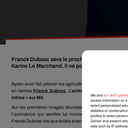
Franck Dubosc sera le prochain l'invité de l'é
Karine Le Marchand, il ne pourra pas retenir 
Après avoir fait pleurer les agriculteurs de
L’Amour est da
en larmes
Franck
Dubosc
.
L’acteur et humoriste franç
We and
our (447) partn
Intime »
sur M6
.
access information on a 
select personalised ad
Sur les premières images dévoilées sur les réseaux sociau
statistics or combinatio
l’animatrice qui semble lui montrer quelques images tr
profiles to select person
Deliver and present adv
Franck
Dubosc
rire aux éclats avec sa bande de copains :
data such as IP address 