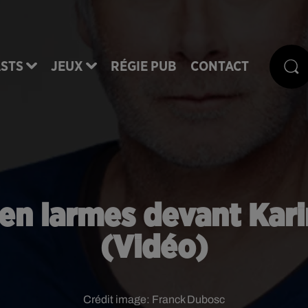
STS
JEUX
RÉGIE PUB
CONTACT
en larmes devant Kar
(Vidéo)
Crédit image:
Franck Dubosc