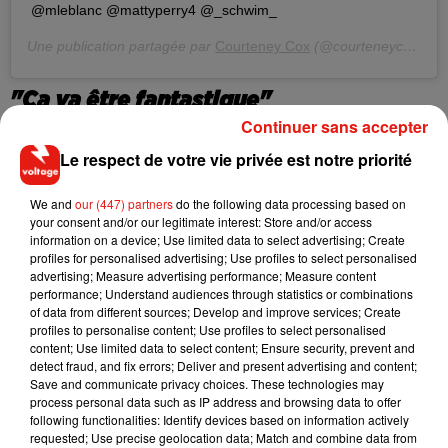
@mleblanc @mattyperry4 @_schwim_
Une publication partagée par
Courteney Cox
(@courteneycoxofficial) le
"Ça va être fantastique"
Continuer sans accepter
Pour autant, que les fans se rassurent, ce n'est donc qu'une
Le respect de votre vie privée est notre priorité
partie remise. L
ors de son passage dans la web-série de son
ami Kevin Nealon,
Hiking with Kevin,
en février
We and
our (447) partners
do the following data processing based on
dernier,
Courteney Cox avait quelques détails sur les
your consent and/or our legitimate interest: Store and/or access
coulisses de ce come-back tant attendu.
"
Ce qui est
information on a device; Use limited data to select advertising; Create
profiles for personalised advertising; Use profiles to select personalised
excitant, c'est que nous allons tous nous réunir pour la
advertising; Measure advertising performance; Measure content
première fois dans une salle, pour parler de la série
. Je suis
performance; Understand audiences through statistics or combinations
tellement impatiente
, avait-elle déclaré.
Nous n'avons
of data from different sources; Develop and improve services; Create
profiles to personalise content; Use profiles to select personalised
jamais vraiment fait ça, rester là à discuter de cette
content; Use limited data to select content; Ensure security, prevent and
expérience incroyable que nous avons vécue
. Ça va être
detect fraud, and fix errors; Deliver and present advertising and content;
fantastique"
. La mise en ligne de cet épisode est toujours
Save and communicate privacy choices. These technologies may
process personal data such as IP address and browsing data to offer
prévue pour le lancement de HBO Max courant mai...si tout
following functionalities: Identify devices based on information actively
va bien !
requested; Use precise geolocation data; Match and combine data from