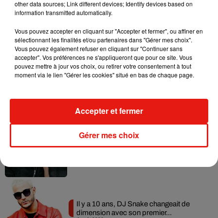
other data sources; Link different devices; Identify devices based on
information transmitted automatically.
Vous pouvez accepter en cliquant sur "Accepter et fermer", ou affiner en
Musique
sélectionnant les finalités et/ou partenaires dans "Gérer mes choix".
Vous pouvez également refuser en cliquant sur "Continuer sans
accepter". Vos préférences ne s'appliqueront que pour ce site. Vous
pouvez mettre à jour vos choix, ou retirer votre consentement à tout
RÜFÜS DU SOL annonce un nouvel
moment via le lien "Gérer les cookies" situé en bas de chaque page.
album après sa tournée mondiale
7 août 2026
Accepter et fermer
Gérer mes choix
Angèle et Amélie Lens dévoilent leur
collaboration tant attendue
7 août 2026
Il y a 10 ans, DJ Snake changeait de
dimension avec son premier...