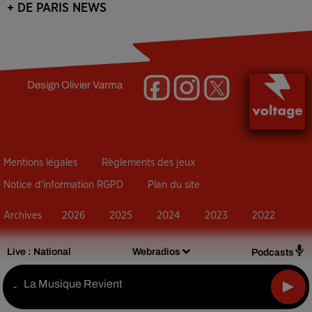
+ DE PARIS NEWS
Design
Olivier Varma
Mentions légales
Règlements des jeux
Notice d’information RGPD
Plan du site
Archives
2026
2025
2024
2023
2022
Live :
National
Webradios
Podcasts
La Musique Revient
-