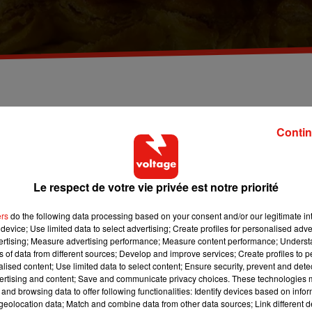
question du week-end est la suivante : « quelle est l
 ? ». Les experts ont tranchés !
Contin
vendue et consommée en France, au Québec, en Acadie, en Suisse
Le respect de votre vie privée est notre priorité
de l’Épiphanie, la fête chrétienne qui célèbre la visite des rois
stion se pose ce week-end : « quand doit-on la manger ? samedi 
ers
do the following data processing based on your consent and/or our legitimate int
device; Use limited data to select advertising; Create profiles for personalised adver
vertising; Measure advertising performance; Measure content performance; Unders
ns of data from different sources; Develop and improve services; Create profiles to 
est douze jours après la naissance de Jésus", sauf que, parfois, le
alised content; Use limited data to select content; Ensure security, prevent and detect
 fut donc instaurée pour déplacer cette date au premier dimanc
ertising and content; Save and communicate privacy choices. These technologies
n'ont pas de jour férié dédié à l'Épiphanie, la galette des rois
and browsing data to offer following functionalities: Identify devices based on infor
eolocation data; Match and combine data from other data sources; Link different de