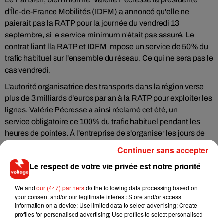
d'Île-de-France Mobilités (IDFM) a annoncé qu'elle ne
paierait pas la RATP pour la journée du vendredi 13
septembre, si le service minimum n'était pas assuré. Le
contrat liant lla RATP et IDFM impose un service de 50% du
trafic habituel sur l'ensemble du réseau. Ce qui ne sera pas le
cas vendredi.
L'autorité organisatrice des transports dans la région verse
plus de 3 milliards d'euros par an à la RATP pour exploiter les
lignes. Valérie Pécresse a ainsi réclamé cet été, un
service obligatoire de 100% du trafic habituel pendant les
heures de pointes. À l'entreprise de s'organiser les jours de
grève. Une mesure difficilement applicable selon les
Continuer sans accepter
syndicats car tout le monde n’a pas le permis de conduire un
Le respect de votre vie privée est notre priorité
métro. CQFD.
We and
our (447) partners
do the following data processing based on
your consent and/or our legitimate interest: Store and/or access
information on a device; Use limited data to select advertising; Create
profiles for personalised advertising; Use profiles to select personalised
Musique