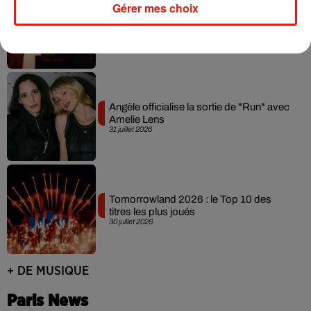
Gérer mes choix
David Guetta et Carl Cox signent un B2B
historique à Ibiza
31 juillet 2026
Angèle officialise la sortie de "Run" avec
Amelie Lens
31 juillet 2026
Tomorrowland 2026 : le Top 10 des
titres les plus joués
30 juillet 2026
+ DE MUSIQUE
Paris News