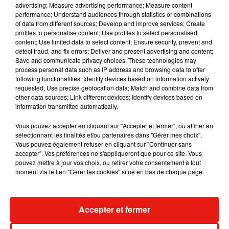
advertising; Measure advertising performance; Measure content
performance; Understand audiences through statistics or combinations
of data from different sources; Develop and improve services; Create
profiles to personalise content; Use profiles to select personalised
Il y a 10 ans, DJ Snake changeait de
content; Use limited data to select content; Ensure security, prevent and
dimension avec son premier...
detect fraud, and fix errors; Deliver and present advertising and content;
6 août 2026
Save and communicate privacy choices. These technologies may
process personal data such as IP address and browsing data to offer
following functionalities: Identify devices based on information actively
requested; Use precise geolocation data; Match and combine data from
other data sources; Link different devices; Identify devices based on
Fred again.. et Latin Mafia dévoilent enfin
information transmitted automatically.
leur mixtape créée en...
3 août 2026
Vous pouvez accepter en cliquant sur "Accepter et fermer", ou affiner en
sélectionnant les finalités et/ou partenaires dans "Gérer mes choix".
Vous pouvez également refuser en cliquant sur "Continuer sans
accepter". Vos préférences ne s'appliqueront que pour ce site. Vous
pouvez mettre à jour vos choix, ou retirer votre consentement à tout
Swedish House Mafia et Lykke Li
moment via le lien "Gérer les cookies" situé en bas de chaque page.
dévoilent « Happiness Is So Sad »
31 juillet 2026
Accepter et fermer