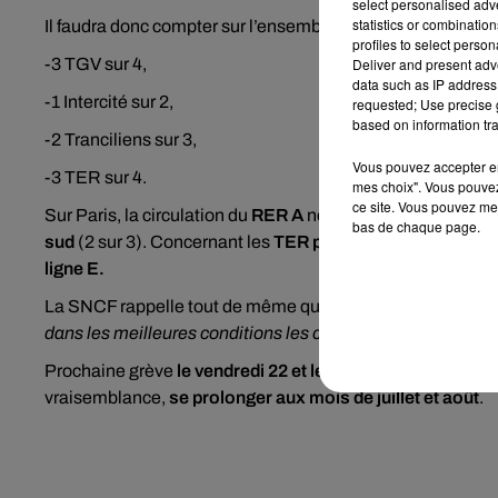
select personalised ad
statistics or combinatio
Il faudra donc compter sur l’ensemble du réseau sur :
profiles to select person
-3 TGV sur 4,
Deliver and present adv
data such as IP address 
-1 Intercité sur 2,
requested; Use precise g
based on information tra
-2 Tranciliens sur 3,
Vous pouvez accepter en 
-3 TER sur 4.
mes choix". Vous pouvez
ce site. Vous pouvez met
Sur Paris, la circulation du
RER A
ne sera toutefois pas per
bas de chaque page.
sud
(2 sur 3). Concernant les
TER parisiens
, il faudra co
ligne E.
La SNCF rappelle tout de même que sera activé
son dispo
dans les meilleures conditions les candidats au baccalaur
Prochaine grève
le vendredi 22 et le samedi 23 juin
, pour
vraisemblance,
se prolonger aux mois de juillet et août
.