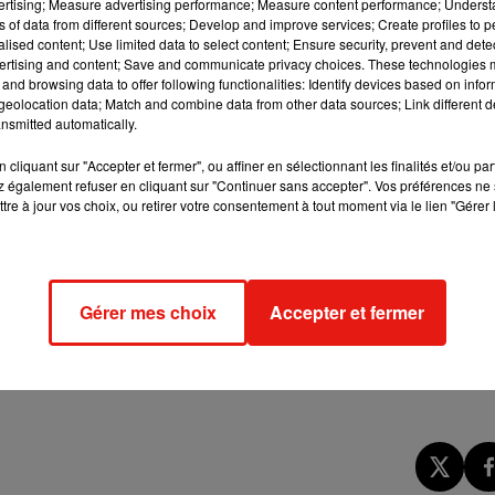
vertising; Measure advertising performance; Measure content performance; Unders
ns of data from different sources; Develop and improve services; Create profiles to 
alised content; Use limited data to select content; Ensure security, prevent and detect
ertising and content; Save and communicate privacy choices. These technologies
and browsing data to offer following functionalities: Identify devices based on infor
eolocation data; Match and combine data from other data sources; Link different de
nsmitted automatically.
cliquant sur "Accepter et fermer", ou affiner en sélectionnant les finalités et/ou pa
 également refuser en cliquant sur "Continuer sans accepter". Vos préférences ne 
tre à jour vos choix, ou retirer votre consentement à tout moment via le lien "Gérer 
turbée, à l’inverse du
RER B Nord
(1 sur 2) et du
RER de la ligne
mpter sur
un TER sur deux sur les lignes C et D, et 3 sur 4 sur la
sitif
Special Exams
"
afin de prendre en charge et d’acheminer
Gérer mes choix
Accepter et fermer
éat"
.
 un mouvement contestataire qui devrait, selon toute