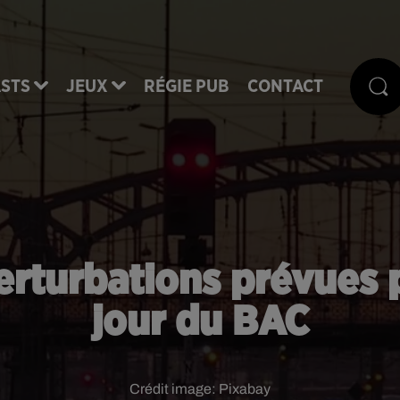
STS
JEUX
RÉGIE PUB
CONTACT
erturbations prévues 
jour du BAC
Crédit image:
Pixabay