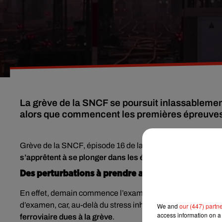
La grève de la SNCF se poursuit inlassablemen
alors que commencent les premières épreuve
Grève de la SNCF, épisode 16 de la grève perlée aujourd’h
s’apprêtent à se plonger dans les épreuves du BAC
.
Des perturbations à prendre avec philosophie…
En effet, demain commence l’examen du BAC par l’indémoda
d’examen, car, au-delà du stress inhérent à l’évènement,
We and
our (447) partn
access information on a 
ferroviaire dues à la grève
.