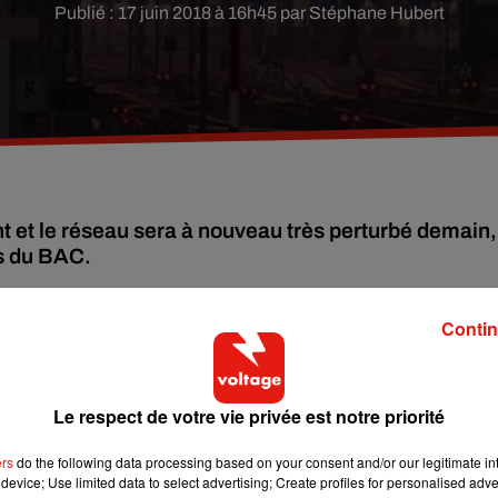
Publié : 17 juin 2018 à 16h45 par Stéphane Hubert
t et le réseau sera à nouveau très perturbé demain,
s du BAC.
Contin
ui dimanche 17 et demain lundi 18 juin, alors que
les bacheliers
Le respect de votre vie privée est notre priorité
ble épreuve de philosophie. A condition d’arriver dans sa sal
 il faudra également composer avec
les perturbations du trafic
ers
do the following data processing based on your consent and/or our legitimate int
device; Use limited data to select advertising; Create profiles for personalised adver