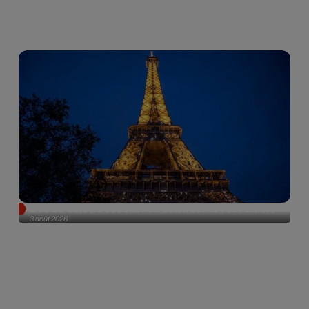
Des DJ sets au coucher du soleil sur la Tour Eiffel !
3 août 2026