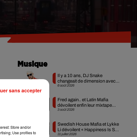
Musique
Il y a 10 ans, DJ Snake
changeait de dimension avec
6 août 2026
son premier...
uer sans accepter
Fred again.. et Latin Mafia
dévoilent enfin leur mixtape
3 août 2026
créée en...
le
Swedish House Mafia et Lykke
erest: Store and/or
Li dévoilent « Happiness Is So
tising; Use profiles to
31 juillet 2026
Sad »