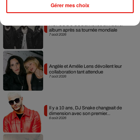
Musique
Gérer mes choix
RÜFÜS DU SOL annonce un nouvel
album après sa tournée mondiale
7 août 2026
Angèle et Amélie Lens dévoilent leur
collaboration tant attendue
7 août 2026
Il y a 10 ans, DJ Snake changeait de
dimension avec son premier...
6 août 2026