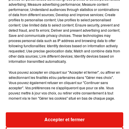
advertising; Measure advertising performance; Measure content
pouvoir construire son destin, loin des deux ornières que sont
performance; Understand audiences through statistics or combinations
l’amnésie et le ressentiment. C’est pour eux désormais, pour
of data from different sources; Develop and improve services; Create
profiles to personalise content; Use profiles to select personalised
la jeunesse française et algérienne, qu’il nous faut avancer
content; Use limited data to select content; Ensure security, prevent and
sur la voie de la vérité, la seule qui puisse conduire à la
detect fraud, and fix errors; Deliver and present advertising and content;
réconciliation des mémoires", précise l'Elysée.
Save and communicate privacy choices. These technologies may
process personal data such as IP address and browsing data to offer
following functionalities: Identify devices based on information actively
requested; Use precise geolocation data; Match and combine data from
Le mois dernier, la nièce d'Ali Boumendjel, Fadela
other data sources; Link different devices; Identify devices based on
Boumendjel-Chitour, avait dénoncé un "
mensonge de l'Etat
information transmitted automatically.
(français) qui fut dévastateur".
Vous pouvez accepter en cliquant sur "Accepter et fermer", ou affiner en
sélectionnant les finalités et/ou partenaires dans "Gérer mes choix".
Vous pouvez également refuser en cliquant sur "Continuer sans
accepter". Vos préférences ne s'appliqueront que pour ce site. Vous
pouvez mettre à jour vos choix, ou retirer votre consentement à tout
moment via le lien "Gérer les cookies" situé en bas de chaque page.
(Avec AFP)
Accepter et fermer