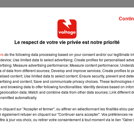
Contin
nent de ces demandes de messages directs. On va donner la
s"
qui resteront accessibles dans une boite de réception séparée
ations privées, nous n'y recherchons pas de manière proactive
Le respect de votre vie privée est notre priorité
ous le faisons ailleurs sur Instagram",
explique la populaire
ers
do the following data processing based on your consent and/or our legitimate int
device; Use limited data to select advertising; Create profiles for personalised adver
vertising; Measure advertising performance; Measure content performance; Unders
ns of data from different sources; Develop and improve services; Create profiles to 
oquées + vos propres termes
alised content; Use limited data to select content; Ensure security, prevent and detect
ertising and content; Save and communicate privacy choices. These technologies
es, définies avec l'association Génération numérique qui
and browsing data to offer following functionalities: Identify devices based on infor
 les utilisateurs auront la possibilité d'ajouter leurs propres
eolocation data; Match and combine data from other data sources; Link different de
nsmitted automatically.
es commentaires.
cliquant sur "Accepter et fermer", ou affiner en sélectionnant les finalités et/ou pa
r, et selon Mme Brient, il
pourrait ensuite être étendu aux autre
 également refuser en cliquant sur "Continuer sans accepter". Vos préférences ne 
tre à jour vos choix, ou retirer votre consentement à tout moment via le lien "Gérer 
er et Whatsapp.