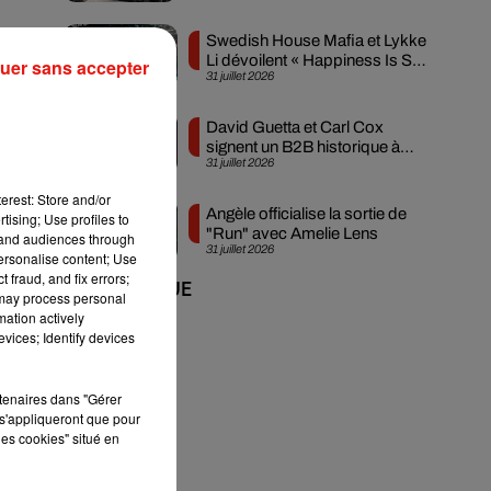
Swedish House Mafia et Lykke
Li dévoilent « Happiness Is So
uer sans accepter
31 juillet 2026
Sad »
.
David Guetta et Carl Cox
signent un B2B historique à
31 juillet 2026
Ibiza
erest: Store and/or
Angèle officialise la sortie de
tising; Use profiles to
"Run" avec Amelie Lens
tand audiences through
31 juillet 2026
personalise content; Use
 fraud, and fix errors;
+ DE MUSIQUE
 may process personal
mation actively
vices; Identify devices
rtenaires dans "Gérer
s
s'appliqueront que pour
les cookies" situé en