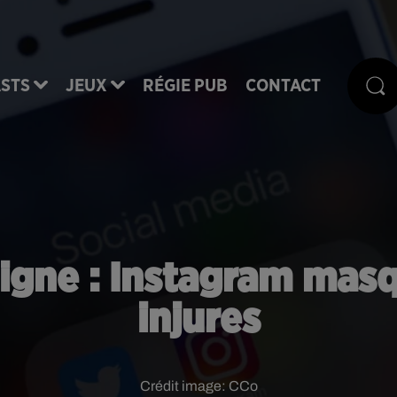
STS
JEUX
RÉGIE PUB
CONTACT
igne : Instagram mas
injures
Crédit image:
CCo