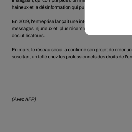
Instagram, qui compte plus d'un milliard d'utilisateurs, te
haineux et la désinformation qui pullule sur les réseaux so
En 2019, l'entreprise lançait une intelligence artificielle 
messages injurieux et, plus récemment, elle annonçait qu'e
des utilisateurs.
En mars, le réseau social a confirmé son projet de créer u
suscitant un tollé chez les professionnels des droits de l'en
(Avec AFP)