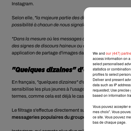
Instagram.
Selon elle,
"la majeure partie des discours de haine éma
possibilité à chacun de nous signaler ou non ces message
"Dans la mesure où les messages directs sont des convers
des signes de discours haineux ou de harcèlement comme n
application de partage d'images dans un communiqué.
We and
our (447) partn
access information on a 
select personalised ad
statistics or combinatio
"Quelques dizaines"
d'expressions bl
profiles to select person
Deliver and present adv
En français,
"quelques dizaines"
d'expressions sont bloqué
data such as IP address 
sensibilise les plus jeunes à l'usage des réseaux sociaux, et
requested; Use precise g
based on information tra
termes, comme cela est déjà le cas pour la modération d
Vous pouvez accepter en 
Le filtrage s'effectue directement sur le terminal de l'usage
mes choix". Vous pouvez
ce site. Vous pouvez met
messageries populaires du groupe Facebook : Messeng
bas de chaque page.