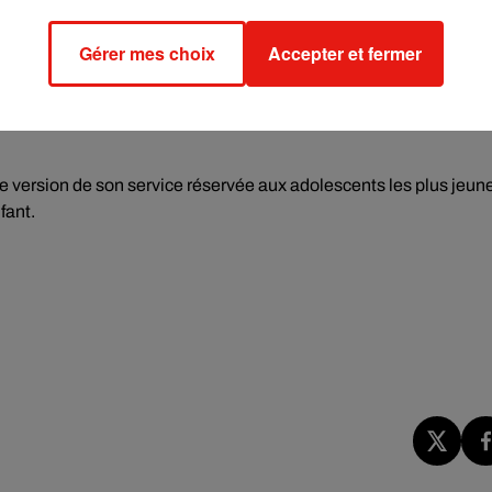
nte depuis des années de lutter contre le harcèlement, les discou
ciaux.
Gérer mes choix
Accepter et fermer
pour avertir proactivement les personnes souhaitant publier des
lle utiliserait l'apprentissage automatique pour deviner l'âge ré
ne version de son service réservée aux adolescents les plus jeun
fant.