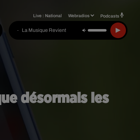
Live :
National
Webradios
Podcasts
La Musique Revient
-
que désormais les