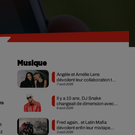
Musique
Angèle et Amélie Lens
dévoilent leur collaboration tant
7 août 2026
attendue
Il y a 10 ans, DJ Snake
ns
changeait de dimension avec
6 août 2026
son premier...
Fred again.. et Latin Mafia
e
dévoilent enfin leur mixtape
ez
3 août 2026
créée en...