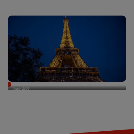
Des DJ sets au coucher du soleil sur la Tour Eiffel !
3 août 2026