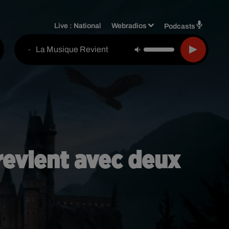
Live :
National
Webradios
Podcasts
La Musique Revient
-
 revient avec deux