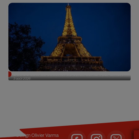
Des DJ sets au coucher du soleil sur la Tour Eiffel !
3 août 2026
Design
Olivier Varma