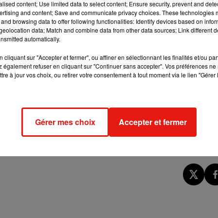
alised content; Use limited data to select content; Ensure security, prevent and detect
 Potter : A Journey Through a History Of Magic
(Harry Potter :
ertising and content; Save and communicate privacy choices. These technologies
and browsing data to offer following functionalities: Identify devices based on infor
les thèmes de la magie comme les pratiques ancestrales de
eolocation data; Match and combine data from other data sources; Link different de
nsmitted automatically.
ront disponibles en octobre prochain, mais il est d’ores et d
cliquant sur "Accepter et fermer", ou affiner en sélectionnant les finalités et/ou pa
’édition
Bloomsbury (ici)
: H
arry Potter : A History Of Magic, 
 également refuser en cliquant sur "Continuer sans accepter". Vos préférences ne 
t environ 30 euros au lieu de 33 euros ;
tre à jour vos choix, ou retirer votre consentement à tout moment via le lien "Gérer 
Harry Potter : A Jour
£12,99, soit environ 13 euros. Une économie de 10% par rapport
ks accompanying the
#BLHarryPotter
Exhibition this October:
Gérer mes choix
Accepter et fermer