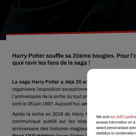
Harry Potter souffle sa 20ème bougies. Pour l'o
quoi ravir les fans de la saga !
La saga Harry Potter a déjà 20 ans
et a rapporté des mi
organisera l’exposition exceptionnelle
Harry Potter : A Hi
l’anniversaire de la sortie du tout premier tome des aventur
sorti le 26 juin 1997. Aujourd’hui,
une nouvelle surprise va 
Après la sortie en 2016 de
Harry Potter et l’Enfant Maud
We and
our (447) partn
communiqué publié sur les réseaux sociaux (ci-desso
access information on a 
select personalised ad
anniversaire des histoires magiques du petit sorcier.
Le 
statistics or combinatio
Book Of Exhibition
(Harry Potter, l’histoire de la magie, le 