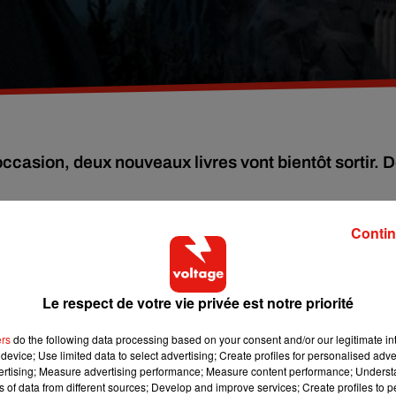
ccasion, deux nouveaux livres vont bientôt sortir. 
Contin
llions à sa créatrice,
J.K Rowling
! La
British Library
de Londr
story of Magic
du 20 octobre 2017 au 28 février 2018 pour céléb
es du petit sorcier. Le livre
Harry Potter à l’école des sorciers
ét
Le respect de votre vie privée est notre priorité
faire le bonheur de tous les fans de la franchise Harry Potter
.
it
, la maison d’édition
Bloosmbury UK
vient d’annoncer dans
ers
do the following data processing based on your consent and/or our legitimate int
us) la sortie de deux nouveaux livres à l’occasion du 20
device; Use limited data to select advertising; Create profiles for personalised adver
vertising; Measure advertising performance; Measure content performance; Unders
premier livre s’intitulera
Harry Potter : A History Of Magic, 
ns of data from different sources; Develop and improve services; Create profiles to 
livre de l’exposition). Il traitera
des cours enseignés à la célè