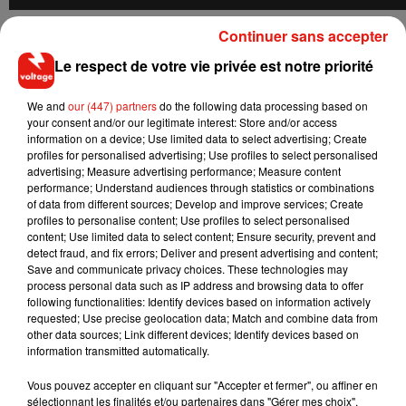
Continuer sans accepter
D'autre part, de nombreuses scènes dévoilent aussi une
autre facette de Ron, plus malin et plus attentionné envers
Le respect de votre vie privée est notre priorité
Harry et Hermione que ce que l'on a pu voir officiellement
dans les vrais films. Pour rappel, celui qui joue ce
We and
our (447) partners
do the following data processing based on
your consent and/or our legitimate interest: Store and/or access
personnage, l'acteur Rupert Grint, vient récemment
information on a device; Use limited data to select advertising; Create
d'annoncer être devenu papa pour la toute première fois.
profiles for personalised advertising; Use profiles to select personalised
D’après un communiqué officiel transmis au site
People
, le
advertising; Measure advertising performance; Measure content
performance; Understand audiences through statistics or combinations
comédien britannique de 31 ans et sa compagne de longue
of data from different sources; Develop and improve services; Create
date, Georgia Groome, ont accueilli une petite fille le 7 mai
profiles to personalise content; Use profiles to select personalised
dernier.
content; Use limited data to select content; Ensure security, prevent and
detect fraud, and fix errors; Deliver and present advertising and content;
Save and communicate privacy choices. These technologies may
process personal data such as IP address and browsing data to offer
following functionalities: Identify devices based on information actively
requested; Use precise geolocation data; Match and combine data from
Musique
other data sources; Link different devices; Identify devices based on
information transmitted automatically.
Vous pouvez accepter en cliquant sur "Accepter et fermer", ou affiner en
RÜFÜS DU SOL annonce un nouvel
sélectionnant les finalités et/ou partenaires dans "Gérer mes choix".
album après sa tournée mondiale