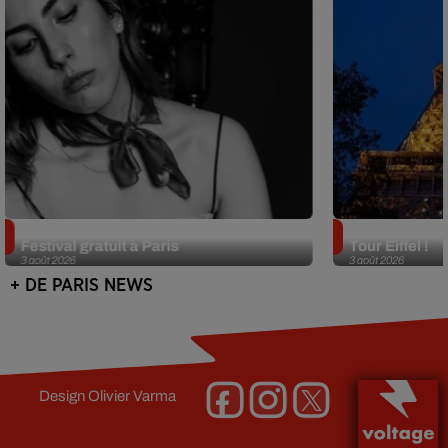
Netflix lance un immense Book
Des DJ sets au
Festival gratuit à Paris
Tour Eiffel !
3 août 2026
3 août 2026
+ DE PARIS NEWS
Design
Olivier Varma