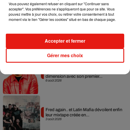
Vous pouvez également refuser en cliquant sur "Continuer sans
7 août 2026
accepter". Vos préférences ne s'appliqueront que pour ce site. Vous
pouvez mettre à jour vos choix, ou retirer votre consentement à tout
moment via le lien "Gérer les cookies" situé en bas de chaque page.
Angèle et Amélie Lens dévoilent leur
collaboration tant attendue
Accepter et fermer
7 août 2026
Gérer mes choix
Il y a 10 ans, DJ Snake changeait de
dimension avec son premier...
6 août 2026
Fred again.. et Latin Mafia dévoilent enfin
leur mixtape créée en...
3 août 2026