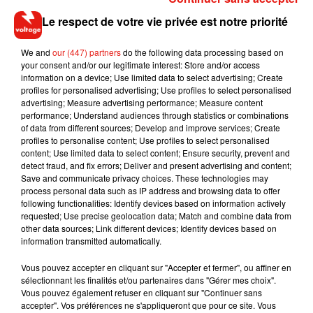
Cette station de toilettage canin permet aux promeneurs de
laver leurs chiens avant de rentrer à la maison, pour la
Le respect de votre vie privée est notre priorité
modique somme de 1€. Tout y est (comme pour la voiture) :
We and
our (447) partners
do the following data processing based on
Lavage avec du shampoing hypoallergénique et de l'après-
your consent and/or our legitimate interest: Store and/or access
shampoing, rinçage avec une eau chauffée à 38 °C, produit
information on a device; Use limited data to select advertising; Create
antiparasitaire et bien sur le séchage. Un séchage qu'il est
profiles for personalised advertising; Use profiles to select personalised
advertising; Measure advertising performance; Measure content
même possible d'ajuster, doux ou fort, selon le pelage de
performance; Understand audiences through statistics or combinations
l'animal.
of data from different sources; Develop and improve services; Create
profiles to personalise content; Use profiles to select personalised
content; Use limited data to select content; Ensure security, prevent and
detect fraud, and fix errors; Deliver and present advertising and content;
Save and communicate privacy choices. These technologies may
Musique
process personal data such as IP address and browsing data to offer
following functionalities: Identify devices based on information actively
requested; Use precise geolocation data; Match and combine data from
other data sources; Link different devices; Identify devices based on
RÜFÜS DU SOL annonce un nouvel
information transmitted automatically.
album après sa tournée mondiale
7 août 2026
Vous pouvez accepter en cliquant sur "Accepter et fermer", ou affiner en
sélectionnant les finalités et/ou partenaires dans "Gérer mes choix".
Vous pouvez également refuser en cliquant sur "Continuer sans
accepter". Vos préférences ne s'appliqueront que pour ce site. Vous