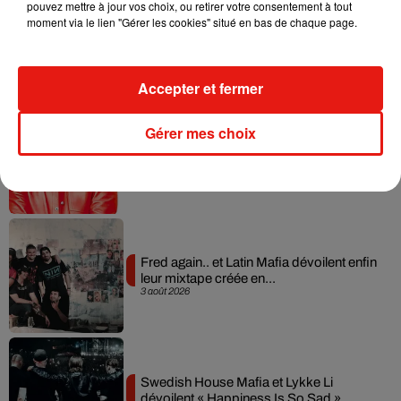
pouvez mettre à jour vos choix, ou retirer votre consentement à tout
moment via le lien "Gérer les cookies" situé en bas de chaque page.
Angèle et Amélie Lens dévoilent leur
collaboration tant attendue
7 août 2026
Accepter et fermer
Gérer mes choix
Il y a 10 ans, DJ Snake changeait de
dimension avec son premier...
6 août 2026
Fred again.. et Latin Mafia dévoilent enfin
leur mixtape créée en...
3 août 2026
Swedish House Mafia et Lykke Li
dévoilent « Happiness Is So Sad »