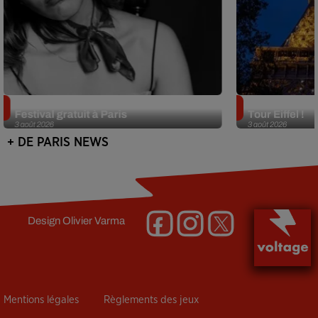
Netflix lance un immense Book
Des DJ sets au
Festival gratuit à Paris
Tour Eiffel !
3 août 2026
3 août 2026
+ DE PARIS NEWS
Design
Olivier Varma
Mentions légales
Règlements des jeux