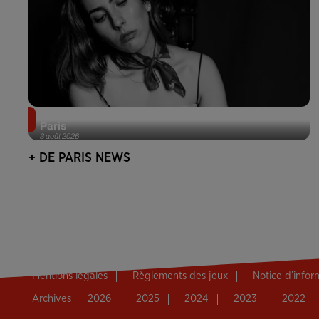
Netflix lance un immense Book Festival gratuit à
Paris
3 août 2026
+ DE PARIS NEWS
Mentions légales
Règlements des jeux
Notice d’info
Archives
2026
2025
2024
2023
2022