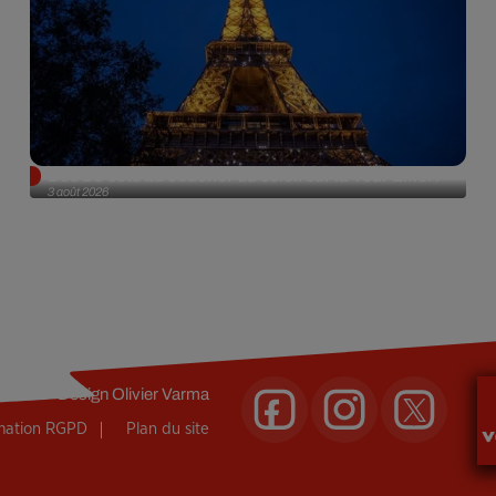
Des DJ sets au coucher du soleil sur la Tour Eiffel !
3 août 2026
Design
Olivier Varma
rmation RGPD
Plan du site