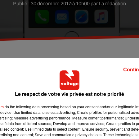
Publié : 30 décembre 2017 à 10h00 par La rédaction
rtphones et consoles de jeux vidéo sont en tête des
Contin
de plus, en tête des recherches high-tech sur Google, le moteur 
Le respect de votre vie privée est notre priorité
ers
do the following data processing based on your consent and/or our legitimate int
faisant partie des cinquante objets technologiques les plus
device; Use limited data to select advertising; Create profiles for personalised adver
vertising; Measure advertising performance; Measure content performance; Unders
ns of data from different sources; Develop and improve services; Create profiles to 
plus de 1,2 milliard de téléphones vendus dans le monde, avec
alised content; Use limited data to select content; Ensure security, prevent and detect
ertising and content; Save and communicate privacy choices. These technologies
génération d’iPhone : l’
iPhone 8
et l’
iPhone X
.