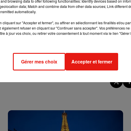
and browsing data to offer following functionalities: Identify devices based on infor
sur Google,
en 2017
eolocation data; Match and combine data from other data sources; Link different de
nsmitted automatically.
o Microsoft, disponible depuis le 7 novembre 2017.
cliquant sur "Accepter et fermer", ou affiner en sélectionnant les finalités et/ou pa
aut de gamme, disponible depuis le 21 avril 2017.
 également refuser en cliquant sur "Continuer sans accepter". Vos préférences ne 
tre à jour vos choix, ou retirer votre consentement à tout moment via le lien "Gérer 
sortie sur le marché, elle peut aussi bien faire office de console 
résente le dixième anniversaire de l’iPhone.
Gérer mes choix
Accepter et fermer
ration du smartphone signé Apple.