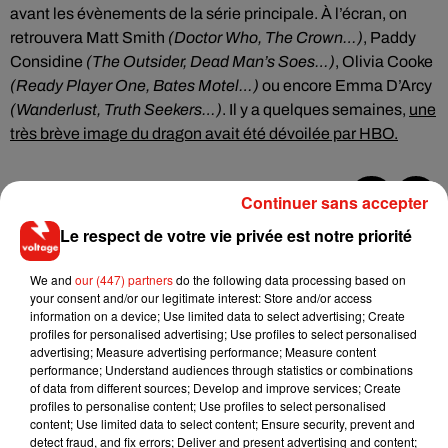
avant les évènements de la série principale. À l’écran, on
retrouvera Matt Smith
(Doctor Who, The Crown…)
, Paddy
Considine
(The Outsider, Dead Man’s Soes…)
, Olivia Cooke
(Ready Player One, Bates Motel…)
ou encore Emma D’Arcy
(Wanderlust, Truth Seekers…)
. Il y a quelques semaines,
une
très brève image du dragon avait été dévoilée par HBO.
Continuer sans accepter
Musique
Le respect de votre vie privée est notre priorité
We and
our (447) partners
do the following data processing based on
your consent and/or our legitimate interest: Store and/or access
Il y a 10 ans, DJ Snake changeait de
information on a device; Use limited data to select advertising; Create
dimension avec son premier...
profiles for personalised advertising; Use profiles to select personalised
6 août 2026
advertising; Measure advertising performance; Measure content
performance; Understand audiences through statistics or combinations
of data from different sources; Develop and improve services; Create
profiles to personalise content; Use profiles to select personalised
content; Use limited data to select content; Ensure security, prevent and
Fred again.. et Latin Mafia dévoilent enfin
detect fraud, and fix errors; Deliver and present advertising and content;