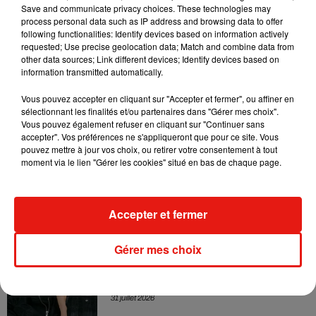
leur mixtape créée en...
Save and communicate privacy choices. These technologies may
3 août 2026
process personal data such as IP address and browsing data to offer
following functionalities: Identify devices based on information actively
requested; Use precise geolocation data; Match and combine data from
other data sources; Link different devices; Identify devices based on
information transmitted automatically.
Swedish House Mafia et Lykke Li
Vous pouvez accepter en cliquant sur "Accepter et fermer", ou affiner en
dévoilent « Happiness Is So Sad »
31 juillet 2026
sélectionnant les finalités et/ou partenaires dans "Gérer mes choix".
Vous pouvez également refuser en cliquant sur "Continuer sans
accepter". Vos préférences ne s'appliqueront que pour ce site. Vous
pouvez mettre à jour vos choix, ou retirer votre consentement à tout
moment via le lien "Gérer les cookies" situé en bas de chaque page.
David Guetta et Carl Cox signent un B2B
historique à Ibiza
31 juillet 2026
Accepter et fermer
Gérer mes choix
Angèle officialise la sortie de "Run" avec
Amelie Lens
31 juillet 2026