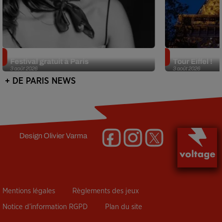
Netflix lance un immense Book
Des DJ sets au
Festival gratuit à Paris
Tour Eiffel !
3 août 2026
3 août 2026
+ DE PARIS NEWS
Design
Olivier Varma
Mentions légales
Règlements des jeux
Notice d’information RGPD
Plan du site