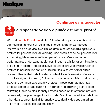
Musique
Fred again.. et Latin Mafia dévoilent enfin
Continuer sans accepter
leur mixtape créée en...
3 août 2026
Le respect de votre vie privée est notre priorité
We and
our (447) partners
do the following data processing based on
your consent and/or our legitimate interest: Store and/or access
information on a device; Use limited data to select advertising; Create
Swedish House Mafia et Lykke Li
profiles for personalised advertising; Use profiles to select personalised
dévoilent « Happiness Is So Sad »
advertising; Measure advertising performance; Measure content
31 juillet 2026
performance; Understand audiences through statistics or combinations
of data from different sources; Develop and improve services; Create
profiles to personalise content; Use profiles to select personalised
content; Use limited data to select content; Ensure security, prevent and
detect fraud, and fix errors; Deliver and present advertising and content;
Save and communicate privacy choices. These technologies may
David Guetta et Carl Cox signent un B2B
process personal data such as IP address and browsing data to offer
historique à Ibiza
following functionalities: Identify devices based on information actively
31 juillet 2026
requested; Use precise geolocation data; Match and combine data from
other data sources; Link different devices; Identify devices based on
information transmitted automatically.