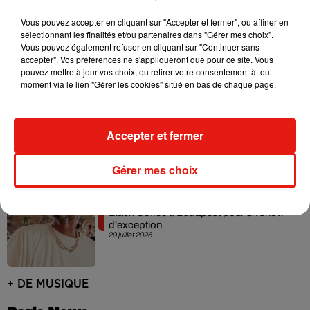
Vous pouvez accepter en cliquant sur "Accepter et fermer", ou affiner en
Angèle officialise la sortie de "Run" avec
sélectionnant les finalités et/ou partenaires dans "Gérer mes choix".
Amelie Lens
Vous pouvez également refuser en cliquant sur "Continuer sans
31 juillet 2026
accepter". Vos préférences ne s'appliqueront que pour ce site. Vous
pouvez mettre à jour vos choix, ou retirer votre consentement à tout
moment via le lien "Gérer les cookies" situé en bas de chaque page.
Tomorrowland 2026 : le Top 10 des
titres les plus joués
Accepter et fermer
30 juillet 2026
Gérer mes choix
Black Coffee à Budapest pour un show
d'exception
29 juillet 2026
+ DE MUSIQUE