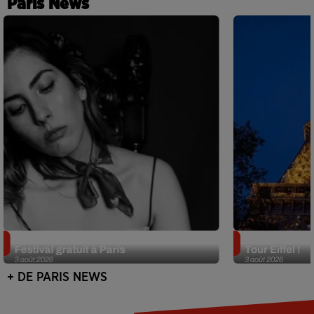
Paris News
Netflix lance un immense Book
Des DJ sets au
Festival gratuit à Paris
Tour Eiffel !
3 août 2026
3 août 2026
+ DE PARIS NEWS